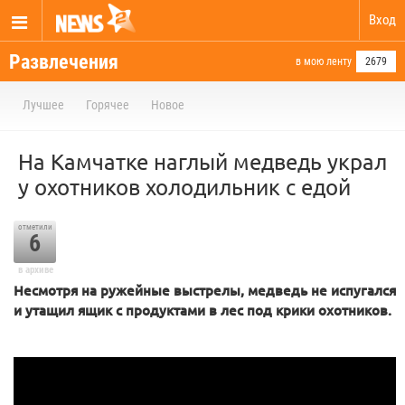
Вход
Развлечения
в мою ленту
2679
Лучшее
Горячее
Новое
На Камчатке наглый медведь украл
у охотников холодильник с едой
отметили
6
в архиве
Несмотря на ружейные выстрелы, медведь не испугался
и утащил ящик с продуктами в лес под крики охотников.