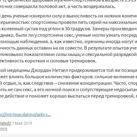
 из них совершила половой акт, а часть воздержалась.
день ученые измерили силу и выносливость их нижних конеч
 серьезностью: спортсмены провели пять серий на максимально
и коленный сустав под углом в 30 градусов. Замеры производили
Однако, были ли у спортсмена секс, ученые могли узнать посре
с помощью наблюдения, а, как известно, мужчины иногда могут и
 точность данных оставим на их совести. В результате опытов у
 пиковыми показателями силы мышц и сексуальной разрядкой, 
ективность коротких и силовых тренировок.
ной медицины Джордан Метзел придерживается той же позици
жет влиять большое количество факторов: сильное волнение в
 отдых, и, как следствие ‒ снижение концентрации. Часто, сп
ть не сам секс, а его ночной поиск и сопутствующее недосыпа
 действие и поможет хорошо выспаться перед тренировкой, п
s://intrigue.dating/seks-c...
isted2
7 Мая 2019
риев