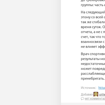
группы: часть
На следующий 
этому со всей
так же сгибал
время суток. 
отчета, а не 
счет, так что
взаимосвязи с
не влияет эфф
Врач спортив
результаты мо
недостаточный
может повреди
расслабляющее
пренебрегать.
Источник:
http
Добавил
untw
нет коммента