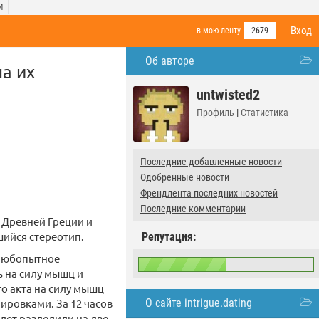
И
Вход
в мою ленту
2679
Об авторе
на их
untwisted2
Профиль
|
Статистика
Последние добавленные новости
Одобренные новости
Френдлента последних новостей
Последние комментарии
 Древней Греции и
ийся стереотип.
Репутация:
 любопытное
ь на силу мышц и
о акта на силу мышц
ровками. За 12 часов
О сайте intrigue.dating
лет разделили на две