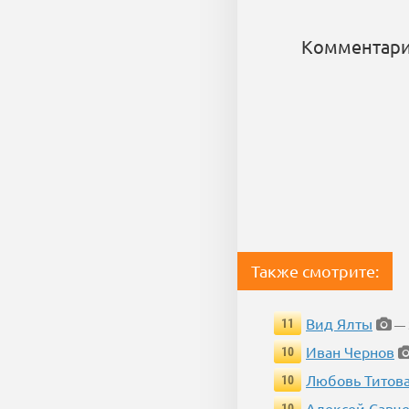
Комментари
Также смотрите:
Вид Ялты
11
— 
Иван Чернов
10
Любовь Титов
10
Алексей Савч
10