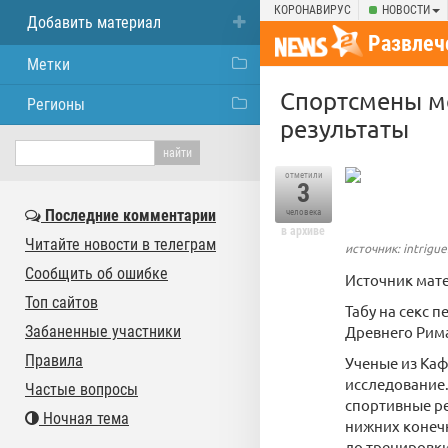
КОРОНАВИРУС
НОВОСТИ
Добавить материал
Развлеч
Метки
Спортсмены мо
Регионы
результаты
отметили
3
Последние комментарии
человека
в архиве
Читайте новости в телеграм
источник: intrigue
Сообщить об ошибке
Источник мат
Топ сайтов
Табу на секс 
Забаненные участники
Древнего Рима
Правила
Ученые из Ка
исследование.
Частые вопросы
спортивные ре
Ночная тема
нижних конеч
до тренировки