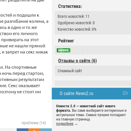
Статистика:
ностей и подошли к
Всего новостей: 11
е разгибание колена, а
Одобрено новостей: 0
сь в одно и то же
Качество новостей: 0%
дством его личного
 привирать на этот
Рейтинг
ченые не нашли прямой
и запрет на секс никак
Отзывы о сайте (6)
и. На спортивные
Спамный сайт
 ночь перед стартом,
ортивным результатам
ние. Секс оказывает
оэтому не стоит им
О сайте News2.ru
Новости 2.0 — новостной сайт нового
формата.
Вы сами выбираете интересные и
актуальные темы. Самые лучшие попадают
на главную страницу.
проблема (14)
подробнее
→