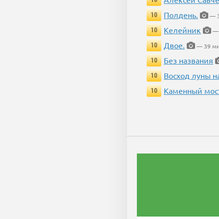
Полдень.
10
— 3
Келейник
10
— 
Двое.
10
— 39 ми
Без названия
10
Восход луны н
10
Каменный мос
10