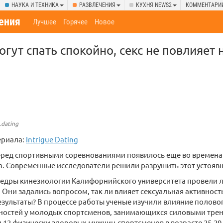
НАУКА И ТЕХНИКА
РАЗВЛЕЧЕНИЯ
КУХНЯ NEWS2
КОММЕНТАРИ
ения
Лучшее
Горячее
Новое
гут спать спокойно, секс не повлияет 
.dating
ериала:
Intrigue Dating
перед спортивными соревнованиями появилось еще во времена
. Современные исследователи решили разрушить этот устоявш
федры кинезиологии Калифорнийского университета провели
 Они задались вопросом, так ли влияет сексуальная активност
зультаты? В процессе работы ученые изучили влияние половог
ностей у молодых спортсменов, занимающихся силовыми трени
 12 физически здоровых мужчин-спортсменов в возрасте 25-29 