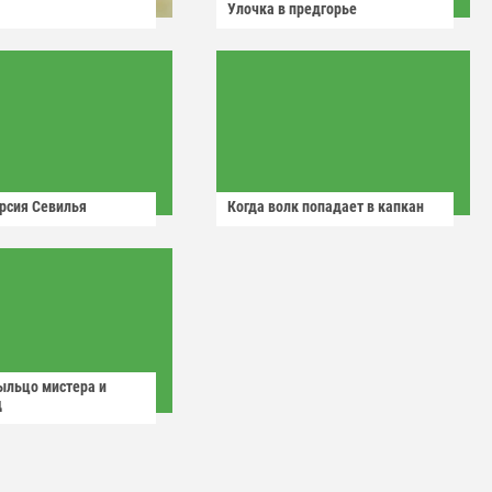
Улочка в предгорье
рсия Севилья
Когда волк попадает в капкан
ыльцо мистера и
д