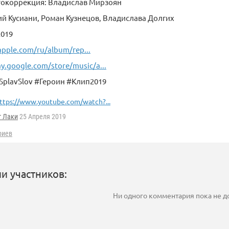
токоррекция: Владислав Мирзоян
ий Кусиани, Роман Кузнецов, Владислава Долгих
2019
apple.com/ru/album/гер...
ay.google.com/store/music/a...
SplavSlov #Героин #Клип2019
ttps://www.youtube.com/watch?...
г Лаки
25 Апреля 2019
риев
и участников:
Ни одного комментария пока не 