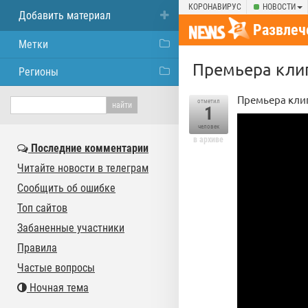
КОРОНАВИРУС
НОВОСТИ
Добавить материал
Развлеч
Метки
Премьера клип
Регионы
Премьера клип
отметил
1
человек
в архиве
Последние комментарии
Читайте новости в телеграм
Сообщить об ошибке
Топ сайтов
Забаненные участники
Правила
Частые вопросы
Ночная тема