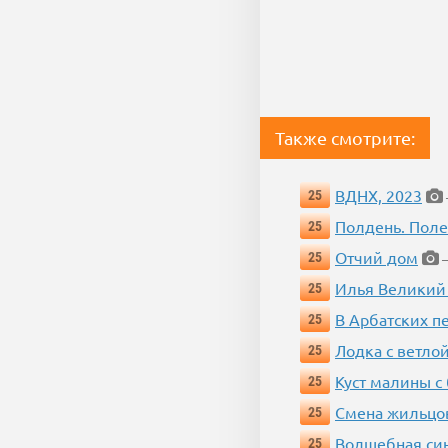
Также смотрите:
ВДНХ, 2023
25
Полдень. Пол
25
Отчий дом
25
—
Илья Великий
25
В Арбатских п
25
Лодка с ветло
25
Куст малины с
25
Смена жильцо
25
Волшебная си
25