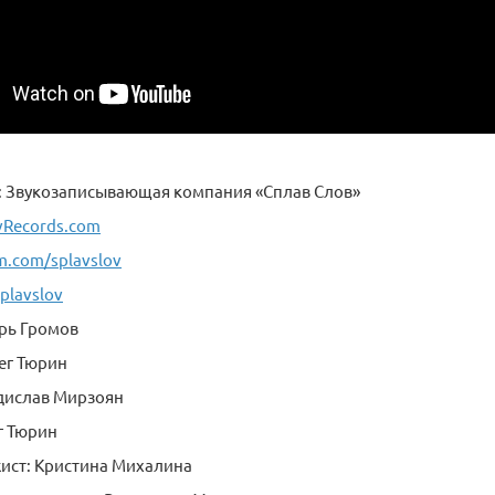
: Звукозаписывающая компания «Сплав Слов»
vRecords.com
.com/splavslov
plavslov
рь Громов
ег Тюрин
адислав Мирзоян
г Тюрин
ист: Кристина Михалина