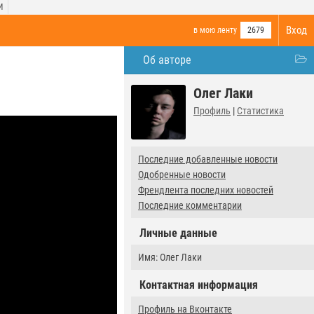
И
Вход
в мою ленту
2679
Об авторе
Олег Лаки
Профиль
|
Статистика
Последние добавленные новости
Одобренные новости
Френдлента последних новостей
Последние комментарии
Личные данные
Имя: Олег Лаки
Контактная информация
Профиль на Вконтакте