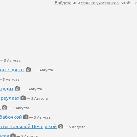
Войдите
или
станьте участником
, чтобы
— 5 Августа
евые цветы
— 5 Августа
 5 Августа
 гудит
— 5 Августа
ереулках
— 5 Августа
й
— 5 Августа
 бабочкой
— 5 Августа
в на Большой Печерской
— 5 Августа
нева
— 5 Августа