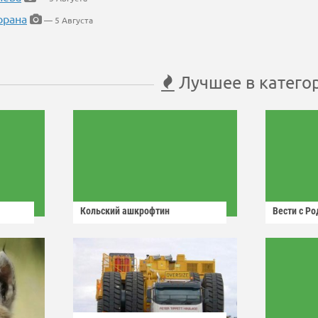
орана
— 5 Августа
Лучшее в катего
Кольский ашкрофтин
Вести с Р