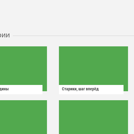
рии
одины
Старики, шаг вперёд