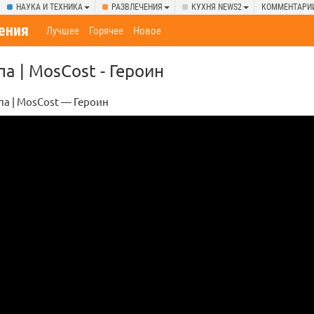
НАУКА И ТЕХНИКА
РАЗВЛЕЧЕНИЯ
КУХНЯ NEWS2
КОММЕНТАРИ
ения
Лучшее
Горячее
Новое
а | MosCost - Героин
а | MosCost — Героин