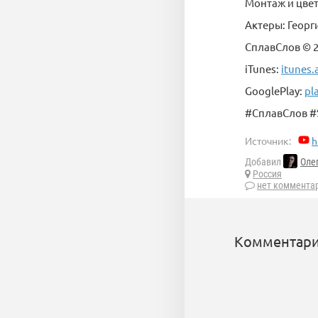
Монтаж и цве
Актеры: Георг
СплавСлов © 
iTunes:
itunes.
GooglePlay:
pl
#СплавСлов #
Источник:
h
Добавил
Оле
Россия
нет коммента
Комментари