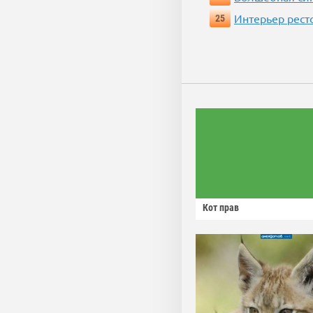
Интерьер рест
25
Кот прав