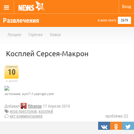
Вход
Развлечения
в мою ленту
2679
Лучшее
Горячее
Новое
Косплей Серсея-Макрон
отметили
10
в архиве
источник: sun7-1.userapi.com
Добавил
fStrange
17 Апреля 2019
игра престолов
,
косплей
нет комментариев
проблема (2)