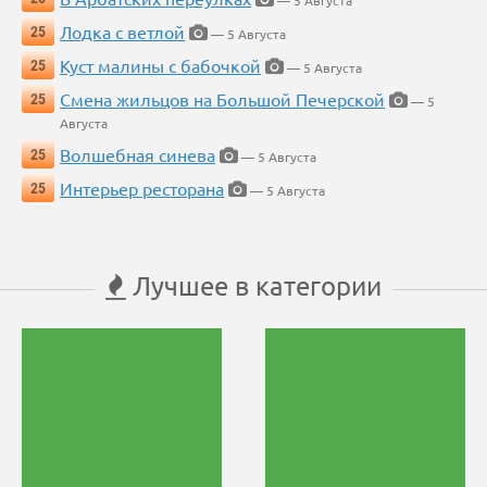
— 5 Августа
Лодка с ветлой
25
— 5 Августа
Куст малины с бабочкой
25
— 5 Августа
Смена жильцов на Большой Печерской
25
— 5
Августа
Волшебная синева
25
— 5 Августа
Интерьер ресторана
25
— 5 Августа
Лучшее в категории