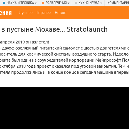
НАУКА И ТЕХНИКА
РАЗВЛЕЧЕНИЯ
КУХНЯ NEWS2
КОММЕНТАРИ
ения
Лучшее
Горячее
Новое
в пустыне Мохаве... Stratolaunch
 апреля 2019 он взлетел!
— двухфюзеляжный гигантский самолет с шестью двигателями о
носитель для космической системы воздушного старта. Идеол
оекта был один из соучредителей корпорации Майкрософт Пол
 октября 2018 года проект оказался под угрозой закрытия. Тем 
теля продолжились и, в конце концов сегодня машина впервые