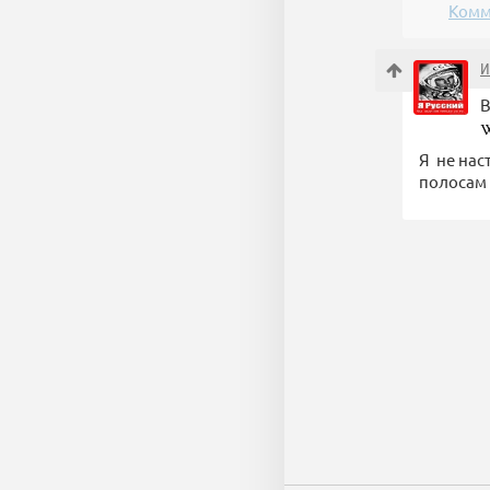
Комм
И
В
Я не нас
полосам 