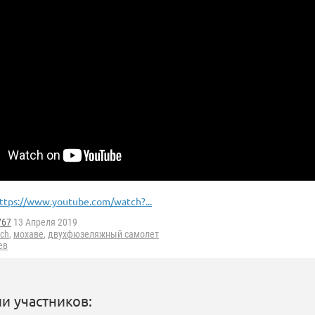
ttps://www.youtube.com/watch?...
767
13 Апреля 2019
nch
,
мохаве
,
двухфюзеляжный самолет
ев
и участников: