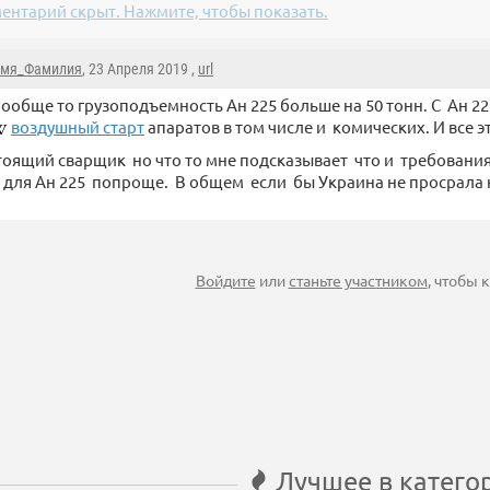
ентарий скрыт. Нажмите, чтобы показать.
мя_Фамилия
, 23 Апреля 2019 ,
url
ообще то грузоподъемность Ан 225 больше на 50 тонн. С Ан 2
воздушный старт
апаратов в том числе и комических. И все эт
тоящий сварщик но что то мне подсказывает что и требовани
для Ан 225 попроще. В общем если бы Украина не просрала н
Войдите
или
станьте участником
, чтобы
Лучшее в катего