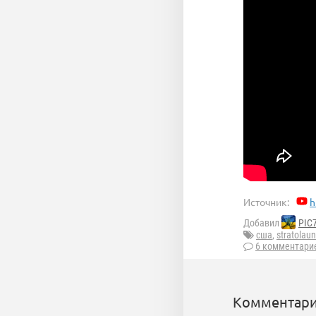
Источник:
h
Добавил
PIC
сша
,
stratolau
6 комментари
Комментари