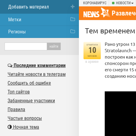
КОРОНАВИРУС
НОВОСТИ
Добавить материал
Развлеч
Метки
Тем временем 
Регионы
Рано утром 13
отметили
10
Stratolaunch 
построен как 
человек
в архиве
спонсором пр
Последние комментарии
его смерти 15
Читайте новости в телеграм
созданию носи
Сообщить об ошибке
Топ сайтов
Забаненные участники
Правила
Частые вопросы
Ночная тема