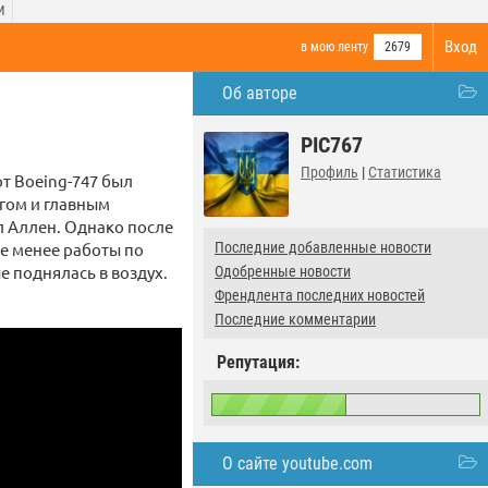
И
Вход
в мою ленту
2679
Об авторе
PIC767
Профиль
|
Статистика
т Boeing-747 был
огом и главным
 Аллен. Однако после
не менее работы по
Последние добавленные новости
 поднялась в воздух.
Одобренные новости
Френдлента последних новостей
Последние комментарии
Репутация:
О сайте youtube.com