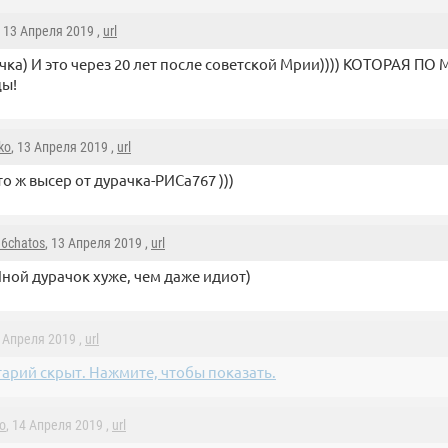
, 13 Апреля 2019 ,
url
чка) И это через 20 лет после советской Мрии)))) КОТОРАЯ П
цы!
ko
, 13 Апреля 2019 ,
url
то ж высер от дурачка-РИСа767 )))
16chatos
, 13 Апреля 2019 ,
url
ной дурачок хуже, чем даже идиот)
3 Апреля 2019 ,
url
арий скрыт. Нажмите, чтобы показать.
o
, 14 Апреля 2019 ,
url