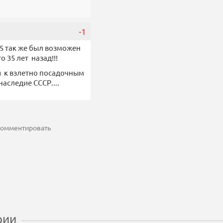
-1
25 так же был возможен
о 35 лет назад!!!
я к взлетно посадочным
аследие СССР....
 комментировать
рии