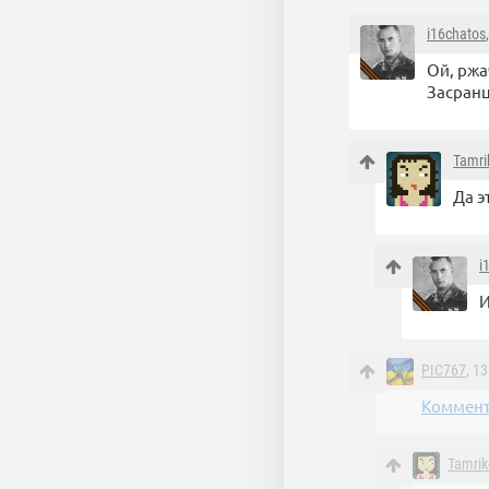
i16chatos
Ой, ржа
Засран
Tamri
Да э
i
И
PIC767
, 1
Коммент
Tamrik