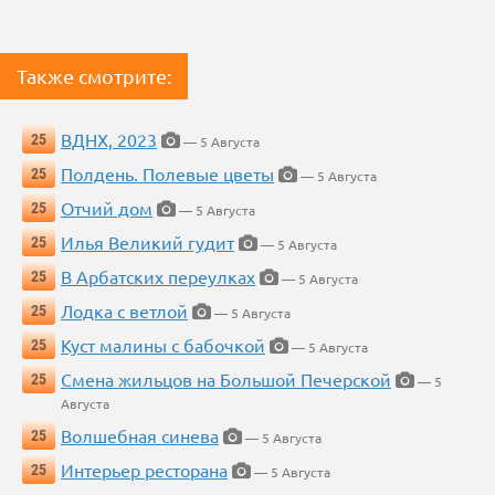
Также смотрите:
ВДНХ, 2023
25
— 5 Августа
Полдень. Полевые цветы
25
— 5 Августа
Отчий дом
25
— 5 Августа
Илья Великий гудит
25
— 5 Августа
В Арбатских переулках
25
— 5 Августа
Лодка с ветлой
25
— 5 Августа
Куст малины с бабочкой
25
— 5 Августа
Смена жильцов на Большой Печерской
25
— 5
Августа
Волшебная синева
25
— 5 Августа
Интерьер ресторана
25
— 5 Августа