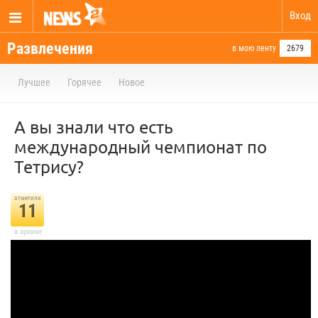
Вход
Развлечения
в мою ленту
2679
Лучшее
Горячее
Новое
А вы знали что есть
международный чемпионат по
Тетрису?
отметили
11
в архиве