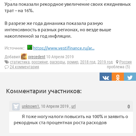
Урала показали рекордное увеличение своих ежедневных
трат – на 16%.
В разрезе же года динамика показала разную
интенсивность в разных регионах, но везде выше
накопленной за год инфляции.
Источник:
https://www.vestifinance.ru/ar...
Добавил
precedent
10 Апреля 2019
статистика
,
россияне
,
расходы
,
ромир
,
2018 год
,
2019 год
Россия
24 комментария
проблема (5)
Комментарии участников:
unknown1
, 10 Апреля 2019 ,
url
0
Я тоже могу налоги повысить на 100% и заявить о
рекордных ста процентнах роста расходов