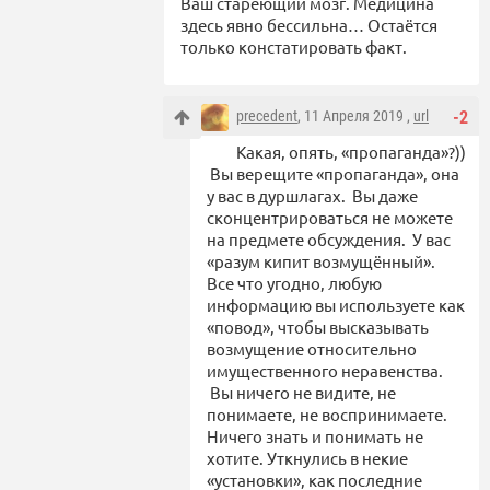
Ваш стареющий мозг. Медицина
здесь явно бессильна… Остаётся
только констатировать факт.
precedent
, 11 Апреля 2019 ,
url
-2
Какая, опять, «пропаганда»?))
Вы верещите «пропаганда», она
у вас в дуршлагах. Вы даже
сконцентрироваться не можете
на предмете обсуждения. У вас
«разум кипит возмущённый».
Все что угодно, любую
информацию вы используете как
«повод», чтобы высказывать
возмущение относительно
имущественного неравенства.
Вы ничего не видите, не
понимаете, не воспринимаете.
Ничего знать и понимать не
хотите. Уткнулись в некие
«установки», как последние