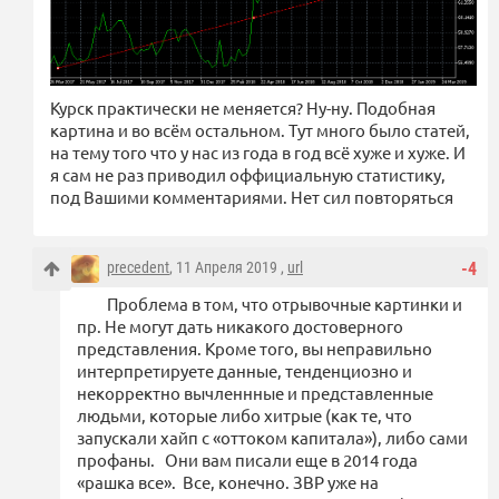
Курск практически не меняется? Ну-ну. Подобная
картина и во всём остальном. Тут много было статей,
на тему того что у нас из года в год всё хуже и хуже. И
я сам не раз приводил оффициальную статистику,
под Вашими комментариями. Нет сил повторяться
precedent
, 11 Апреля 2019 ,
url
-4
Проблема в том, что отрывочные картинки и
пр. Не могут дать никакого достоверного
представления. Кроме того, вы неправильно
интерпретируете данные, тенденциозно и
некорректно вычленнные и представленные
людьми, которые либо хитрые (как те, что
запускали хайп с «оттоком капитала»), либо сами
профаны. Они вам писали еще в 2014 года
«рашка все». Все, конечно. ЗВР уже на