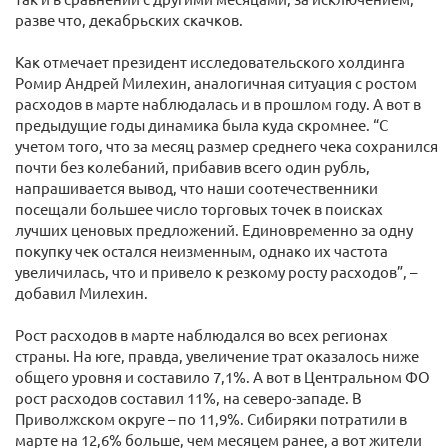
разве что, декабрьских скачков.
Как отмечает президент исследовательского холдинга
Ромир Андрей Милехин, аналогичная ситуация с ростом
расходов в марте наблюдалась и в прошлом году. А вот в
предыдущие годы динамика была куда скромнее. “С
учетом того, что за месяц размер среднего чека сохранился
почти без колебаний, прибавив всего один рубль,
напрашивается вывод, что наши соотечественники
посещали большее число торговых точек в поисках
лучших ценовых предложений. Единовременно за одну
покупку чек остался неизменным, однако их частота
увеличилась, что и привело к резкому росту расходов”, –
добавил Милехин.
Рост расходов в марте наблюдался во всех регионах
страны. На юге, правда, увеличение трат оказалось ниже
общего уровня и составило 7,1%. А вот в Центральном ФО
рост расходов составил 11%, на северо-западе. В
Приволжском округе – по 11,9%. Сибиряки потратили в
марте на 12,6% больше, чем месяцем ранее, а вот жители