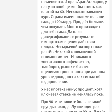
не меняется. И прав Арас Агаларов, у
нас у он вообще мог бы стоять как
влитой на 60. Несколько завышен
курс. Страна имеет положительное
сальдо 190 млрд. Продаёт больше,
чем покупает. Много производит
для себя сама. Да плюс
диверсификация в результате
импортозамещения даёт свои
плоды. Несырьевой экспорт тоже
растёт. Никакой «повышенной
стоимости» нет. И никакого
«негативного эффекта» нет,
наоборот, рынок и бизнес
оценивают рост спроса при данном
уровне доходности как сигнал об
оздоровлении.
У нас ипотека минус процент, хотя
ключевая ставка не менялась пока.
Про 90- е не пишите больше такой
ерунды никогда. Лучше один раз
посмотрите данные по 90- м. Растёт