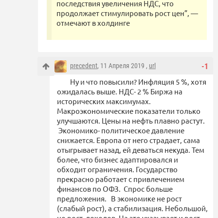
последствия увеличения НДС, что
продолжает стимулировать рост цен”, —
отмечают в холдинге
precedent
, 11 Апреля 2019 ,
url
-1
Ну и что повысили? Инфляция 5 %, хотя
ожидалась выше. НДС- 2 % Биржа на
исторических максимумах.
Макроэкономические показатели только
улучшаются. Цены на нефть плавно растут.
Экономико- политическое давление
снижается. Европа от него страдает, сама
отыгрывает назад, ей деваться некуда. Тем
более, что бизнес адаптировался и
обходит ограничения. Государство
прекрасно работает с привлечением
финансов по ОФЗ. Спрос больше
предложения. В экономике не рост
(слабый рост), а стабилизация. Небольшой,
но рост доходов. На это указывает и рост