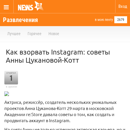
Вход
Развлечения
в мою ленту
2679
Лучшее
Горячее
Новое
Как взорвать Instagram: советы
Анны Цукановой-Котт
отметил
1
в архиве
Актриса, режиссёр, создатель нескольких уникальных
проектов Анна Цуканова-Котт 29 марта в московской
Академии re:Store давала советы о том, как создать и
продвигать аккаунт в Instagram.
На счету Анны не только успешная актерская карьера, но и