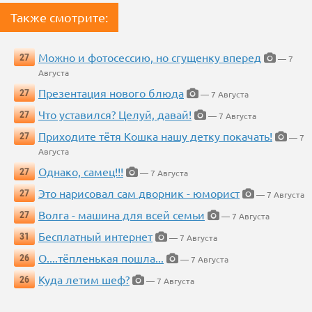
Также смотрите:
Можно и фотосессию, но сгущенку вперед
27
— 7
Августа
Презентация нового блюда
27
— 7 Августа
Что уставился? Целуй, давай!
27
— 7 Августа
Приходите тётя Кошка нашу детку покачать!
27
— 7
Августа
Однако, самец!!!
27
— 7 Августа
Это нарисовал сам дворник - юморист
27
— 7 Августа
Волга - машина для всей семьи
27
— 7 Августа
Бесплатный интернет
31
— 7 Августа
О....тёпленькая пошла...
26
— 7 Августа
Куда летим шеф?
26
— 7 Августа