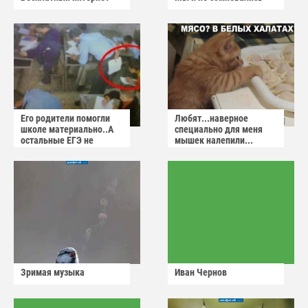
Его родители помогли
Любят...наверное
школе материально..А
специально для меня
остальные ЕГЭ не
мышек налепили...
сдадут
Зримая музыка
Иван Чернов