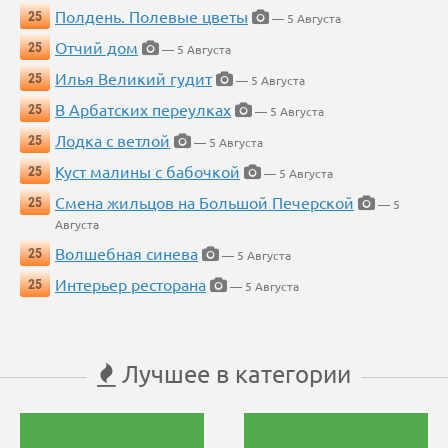
Полдень. Полевые цветы
25
— 5 Августа
Отчий дом
25
— 5 Августа
Илья Великий гудит
25
— 5 Августа
В Арбатских переулках
25
— 5 Августа
Лодка с ветлой
25
— 5 Августа
Куст малины с бабочкой
25
— 5 Августа
Смена жильцов на Большой Печерской
25
— 5
Августа
Волшебная синева
25
— 5 Августа
Интерьер ресторана
25
— 5 Августа
Лучшее в категории