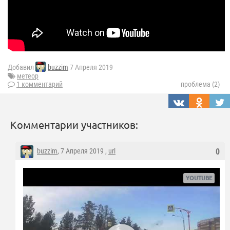
Добавил
buzzim
7 Апреля 2019
метеор
1 комментарий
проблема (2)
Комментарии участников:
buzzim
, 7 Апреля 2019 ,
url
0