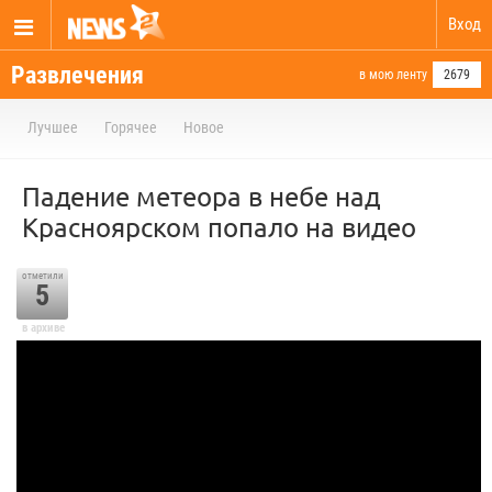
Вход
Развлечения
в мою ленту
2679
Лучшее
Горячее
Новое
Падение метеора в небе над
Красноярском попало на видео
отметили
5
в архиве