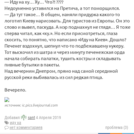
— Иду на ху… Ху… Что?! ????
Недоуменно уставился на Претича, а тот поморщился.
— Да тут такое… В общем, наняли придурка какого-то
логотип Киеву нарисовать. Для туристов из Европы. Он это
слово и вывел, паскуда. А мэр подмахнул не глядя… Я тоже
сперва читал, как «ху.». Но если присмотреться, глаза
скосить, то понятно, что написано «Иду на Киев». Дошло?
Печенег вздохнул, шепнул что-то подбежавшему нукеру.
Тот выскочил из шатра и через минуту печенежская орда
начала собирать палатки, тушить костры и складывать
пивные бутылки в пакеты.
Над вечерним Днепром, прямо над самой серединой
русской реки выбивалась из сил редкая птица.
Вечерело.
источник: ic.pics.livejournal.com
Добавил
sant
4 Апреля 2019
иду на
нет комментариев
проблема (3)