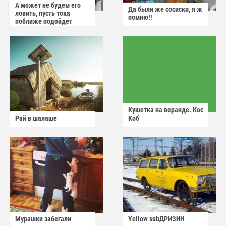
А может не будем его
Да были же сосиски, я ж
ловить, пусть тока
помню!!
поближе подойдет
Кушетка на веранде. Кос
Рай в шалаше
Коб
Мурашки забегали
Yellow subДРИЗИН