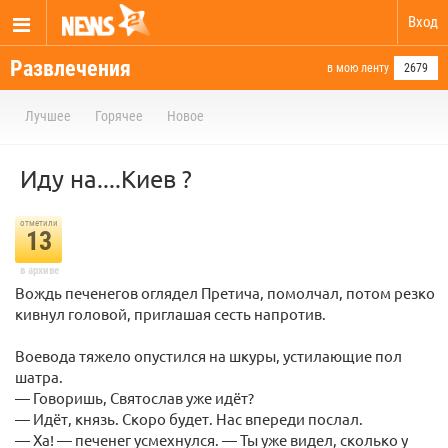
Вход
Развлечения
в мою ленту
2679
Лучшее
Горячее
Новое
Иду на....Киев ?
отметили
13
в архиве
Вождь печенегов оглядел Претича, помолчал, потом резко
кивнул головой, приглашая сесть напротив.
Воевода тяжело опустился на шкуры, устилающие пол
шатра.
— Говоришь, Святослав уже идёт?
— Идёт, князь. Скоро будет. Нас впереди послал.
— Ха! — печенег усмехнулся. — Ты уже видел, сколько у