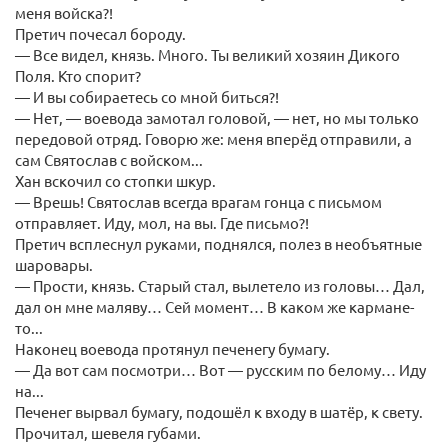
меня войска?!
Претич почесал бороду.
— Все видел, князь. Много. Ты великий хозяин Дикого
Поля. Кто спорит?
— И вы собираетесь со мной биться?!
— Нет, — воевода замотал головой, — нет, но мы только
передовой отряд. Говорю же: меня вперёд отправили, а
сам Святослав с войском...
Хан вскочил со стопки шкур.
— Врешь! Святослав всегда врагам гонца с письмом
отправляет. Иду, мол, на вы. Где письмо?!
Претич всплеснул руками, поднялся, полез в необъятные
шаровары.
— Прости, князь. Старый стал, вылетело из головы… Дал,
дал он мне маляву… Сей момент… В каком же кармане-
то...
Наконец воевода протянул печенегу бумагу.
— Да вот сам посмотри… Вот — русским по белому… Иду
на...
Печенег вырвал бумагу, подошёл к входу в шатёр, к свету.
Прочитал, шевеля губами.