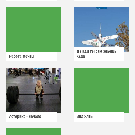
Да иди ты сам знаешь
Работа мечты
куда
Астерикс - начало
Вид Ялты