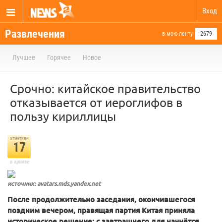
Вход
Развлечения
в мою ленту
2679
Лучшее
Горячее
Новое
Срочно: китайское правительство
отказывается от иероглифов в
пользу кириллицы
отметили
17
в архиве
источник: avatars.mds.yandex.net
После продолжительно заседания, окончившегося
поздним вечером, правящая партия Китая приняла
историческое решение: с завтрашнего для начнётся