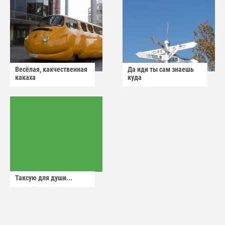
Весёлая, какчественная
Да иди ты сам знаешь
какаха
куда
Таксую для души...