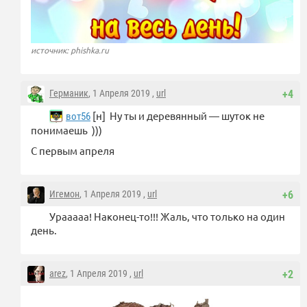
источник: phishka.ru
Германик
, 1 Апреля 2019 ,
url
+4
[н] Ну ты и деревянный — шуток не
вот56
понимаешь )))
С первым апреля
Игемон
, 1 Апреля 2019 ,
url
+6
Урааааа! Наконец-то!!! Жаль, что только на один
день.
arez
, 1 Апреля 2019 ,
url
+2