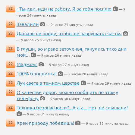
- Ты иди, иди на работу. Я за тебя посплю
22
— 9
часов 24 минуты назад
Завалили
22
— 9 часов 24 минуты назад
Дальше не поеду, чтобы не разрушать счастья
23
— 9 часов 25 минут назад
В глуши, во мраке заточенья, тянулись тихо дни
23
мои...
— 9 часов 26 минут назад
Маджонг
22
— 9 часов 27 минут назад
100% блондинка!
22
— 9 часов 28 минут назад
Луч света в темном царстве
22
— 9 часов 29 минут назад
О качестве дорог, можно сообщить по этому
22
телефону
— 9 часов 30 минут назад
Техника безопасности?.. А-а-а... Нет, не слышали!
22
— 9 часов 31 минуту назад
Хрен природу победишь!
22
— 9 часов 32 минуты назад