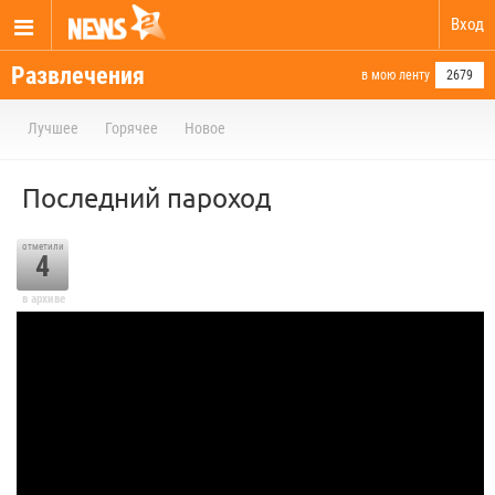
Вход
Развлечения
в мою ленту
2679
Лучшее
Горячее
Новое
Последний пароход
отметили
4
в архиве