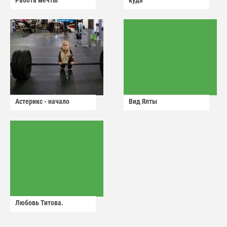
Работа мечты
куда
Астерикс - начало
Вид Ялты
Любовь Титова.