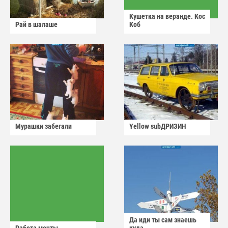
Кушетка на веранде. Кос
Рай в шалаше
Коб
Мурашки забегали
Yellow subДРИЗИН
Да иди ты сам знаешь