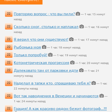
Повторяю вопрос - что вы пили?
22
— 1 час 15 минут
назад
Сколько смог, столько и наплакал
22
— 1 час 16 минут
назад
Я верил что они существуют!
22
— 1 час 17 минут назад
Рыбонька моя
22
— 1 час 18 минут назад
Только попробуй!
22
— 1 час 19 минут назад
Котометрическая прогрессия
22
— 1 час 20 минут назад
Далековато там от парковки идти
22
— 1 час 21
минуту назад
Наделал в тапки кто, спрашиваю тебя я?
22
— 1 час
22 минуты назад
Вот так наводнения в Венеции и начинаются
22
—
1 час 24 минуты назад
Грация! А как красиво рядом бежит фотограф...!!!
22