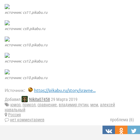
источник: cs11.pikabu.ru
источник: cs9.pikabu.ru
источник: cs10.pikabu.ru
источник: cs12.pikabu.ru
источник: cs10.pikabu.ru
Источник:
https://pikabu.ru/story/sravne...
Добавил
Nikita07458
29 Марта 2019
юмор
,
прикол
,
сравнение
,
владимир путин
,
мем
,
алексей
навальный
Россия
нет комментариев
проблема (6)