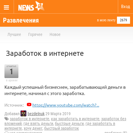
Вход
Развлечения
в мою ленту
2679
Лучшее
Горячее
Новое
Заработок в интернете
отметил
1
в архиве
Каждый успешный бизнесмен, зарабатывающий деньги в
интернете, начинал с этого заработка.
Источник:
https://www.youtube.com/watch?...
Добавил
bezdelnuk
29 Марта 2019
заработок в интернете
,
как заработать в интернете
,
заработок без
вложений
,
где взять деньги
,
быстрые деньги
,
где заработать в
интернете
,
хочу денег
,
быстрый заработок