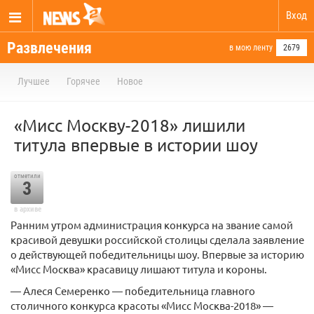
Вход
Развлечения
в мою ленту
2679
Лучшее
Горячее
Новое
«Мисс Москву-2018» лишили
титула впервые в истории шоу
отметили
3
в архиве
Ранним утром администрация конкурса на звание самой
красивой девушки российской столицы сделала заявление
о действующей победительницы шоу. Впервые за историю
«Мисс Москва» красавицу лишают титула и короны.
— Алеся Семеренко — победительница главного
столичного конкурса красоты «Мисс Москва-2018» —