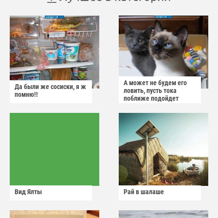
А может не будем его
Да были же сосиски, я ж
ловить, пусть тока
помню!!
поближе подойдет
Вид Ялты
Рай в шалаше