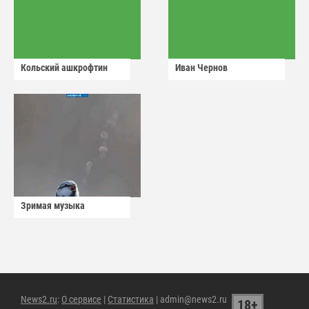
Кольский ашкрофтин
Иван Чернов
Зримая музыка
News2.ru
:
О сервисе
|
Статистика
| admin@news2.ru
18+