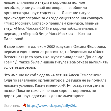
лишается главного титула и короны за полное
несоблюдение условий договора, — сообщили
организаторы шоу в соцсетях. — Лишение титула
происходит впервые за 23 года существования конкурса
«Мисс Москва». Согласно правилам конкурса, главный
титул «Мисс Москва-2018» и корона победительницы
переходят «Первой Вице-Мисс Москва» — Ксении
Паленовой.
В свое время, в далеком 2002 году сама Оксана Федорова,
первая и единственная россиянка, победившая на «Мисс
Вселенная» (в то время конкурс принадлежал Дональду
Трампу), также была лишена титула из-за отказа выполнять
условия договора.
Что именно не соблюдала 24-летняя Алеся Семеренко?
Судя по заявлению организаторов, девушка не выполняла
никакие условия. Какие именно, «КП» постарается узнать
позже. Пока ни сама лишенная короны королева, ни
дирекция шоу недоступны для комментариев.
Источник:
https://www.nsk.kp.ru/daily/26...