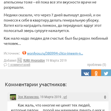
апельсины тоже – ей пока все эти вкусности врачи не
разрешали.
Медики сказали, что через 7 дней выпишут домой, и он
понесся к себе в квартиру делать генеральную уборку.
Хотел кота наградить пинком, да передумал: вдруг этот
полосатый зверь супруге нажалуется.
Как мало надо людям для счастья: был бы рядом любимый
человек...
Источник:
wordyou.ru/380994-chto-imeem-n...
Добавил
YURII Hvorostov
19 Марта 2019
1 комментарий
проблема (5)
Комментарии участников:
Зоя Жарикова
, 19 Марта 2019 ,
url
0
Как жаль, что многие не ценят тех людей,
которые рядом… порой мы начинаем думать о них и