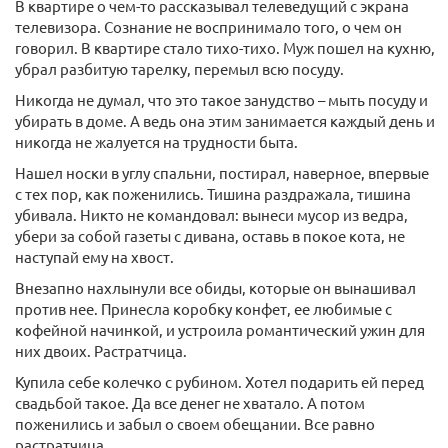
В квартире о чем-то рассказывал телеведущий с экрана
телевизора. Сознание не воспринимало того, о чем он
говорил. В квартире стало тихо-тихо. Муж пошел на кухню,
убрал разбитую тарелку, перемыл всю посуду.
Никогда не думал, что это такое занудство – мыть посуду и
убирать в доме. А ведь она этим занимается каждый день и
никогда не жалуется на трудности быта.
Нашел носки в углу спальни, постирал, наверное, впервые
с тех пор, как поженились. Тишина раздражала, тишина
убивала. Никто не командовал: вынеси мусор из ведра,
убери за собой газеты с дивана, оставь в покое кота, не
наступай ему на хвост.
Внезапно нахлынули все обиды, которые он вынашивал
против нее. Принесла коробку конфет, ее любимые с
кофейной начинкой, и устроила романтический ужин для
них двоих. Растратчица.
Купила себе колечко с рубином. Хотел подарить ей перед
свадьбой такое. Да все денег не хватало. А потом
поженились и забыл о своем обещании. Все равно
растратчица.