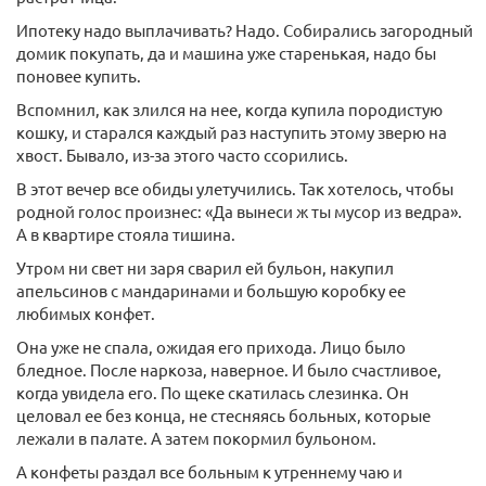
Ипотеку надо выплачивать? Надо. Собирались загородный
домик покупать, да и машина уже старенькая, надо бы
поновее купить.
Вспомнил, как злился на нее, когда купила породистую
кошку, и старался каждый раз наступить этому зверю на
хвост. Бывало, из-за этого часто ссорились.
В этот вечер все обиды улетучились. Так хотелось, чтобы
родной голос произнес: «Да вынеси ж ты мусор из ведра».
А в квартире стояла тишина.
Утром ни свет ни заря сварил ей бульон, накупил
апельсинов с мандаринами и большую коробку ее
любимых конфет.
Она уже не спала, ожидая его прихода. Лицо было
бледное. После наркоза, наверное. И было счастливое,
когда увидела его. По щеке скатилась слезинка. Он
целовал ее без конца, не стесняясь больных, которые
лежали в палате. А затем покормил бульоном.
А конфеты раздал все больным к утреннему чаю и