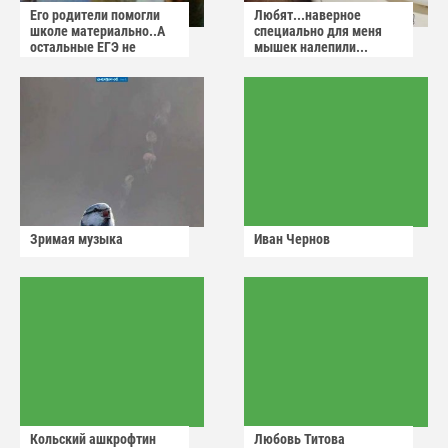
Его родители помогли
Любят...наверное
школе материально..А
специально для меня
остальные ЕГЭ не
мышек налепили...
сдадут
Зримая музыка
Иван Чернов
Кольский ашкрофтин
Любовь Титова