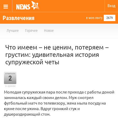
Вход
Развлечения
в мою ленту
2679
Лучшее
Горячее
Новое
Что имеем – не ценим, потеряем –
грустим: удивительная история
супружеской четы
отметили
2
в архиве
Молодая супружеская пара после прихода с работы домой
занималась каждый своим делом. Муж смотрел
футбольный матч по телевизору, жена мыла посуду на
кухне после ужина. Вдруг громкий стук и
душераздирающий стон.