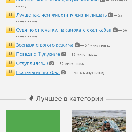
— 54 минуты
назад
Лучше так, чем животину жизни лишать
18
— 55
минут назад
Судя по отпечатку, на самокате ехал кабан
18
— 56
минут назад
Зоопарк строгого режима
18
— 57 минут назад
Правда о Фукусиме
18
— 59 минут назад
Отдуплился...)
18
— 59 минут назад
Ностальгия по 70-м
18
— 1 час 0 минут назад
Лучшее в категории