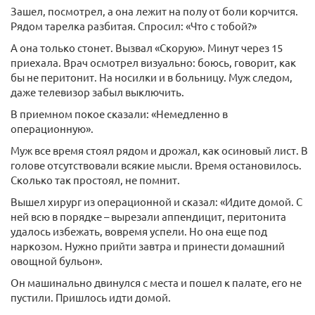
Зашел, посмотрел, а она лежит на полу от боли корчится.
Рядом тарелка разбитая. Спросил: «Что с тобой?»
А она только стонет. Вызвал «Скорую». Минут через 15
приехала. Врач осмотрел визуально: боюсь, говорит, как
бы не перитонит. На носилки и в больницу. Муж следом,
даже телевизор забыл выключить.
В приемном покое сказали: «Немедленно в
операционную».
Муж все время стоял рядом и дрожал, как осиновый лист. В
голове отсутствовали всякие мысли. Время остановилось.
Сколько так простоял, не помнит.
Вышел хирург из операционной и сказал: «Идите домой. С
ней всю в порядке – вырезали аппендицит, перитонита
удалось избежать, вовремя успели. Но она еще под
наркозом. Нужно прийти завтра и принести домашний
овощной бульон».
Он машинально двинулся с места и пошел к палате, его не
пустили. Пришлось идти домой.