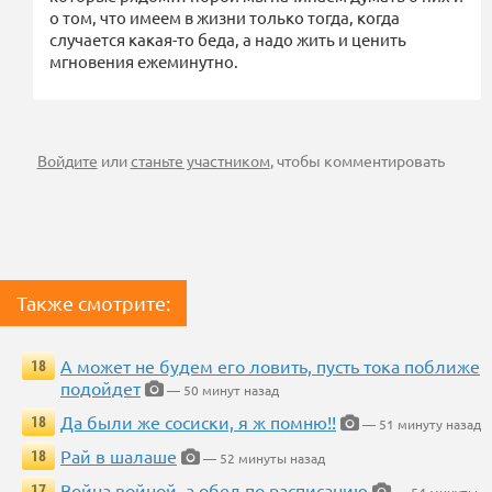
о том, что имеем в жизни только тогда, когда
случается какая-то беда, а надо жить и ценить
мгновения ежеминутно.
Войдите
или
станьте участником
, чтобы комментировать
Также смотрите:
А может не будем его ловить, пусть тока поближе
18
подойдет
— 50 минут назад
Да были же сосиски, я ж помню!!
18
— 51 минуту назад
Рай в шалаше
18
— 52 минуты назад
Война войной, а обед по расписанию
17