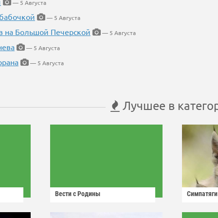
й
— 5 Августа
 бабочкой
— 5 Августа
в на Большой Печерской
— 5 Августа
нева
— 5 Августа
орана
— 5 Августа
Лучшее в катего
Вести с Родины
Симпатяги