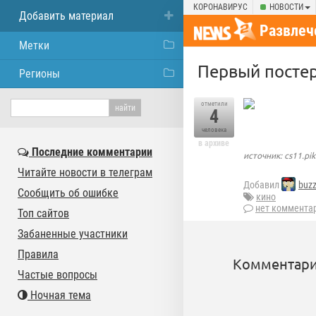
КОРОНАВИРУС
НОВОСТИ
Добавить материал
Развлеч
Метки
Первый постер
Регионы
отметили
4
человека
в архиве
Последние комментарии
источник: cs11.pik
Читайте новости в телеграм
Добавил
buz
Сообщить об ошибке
кино
нет коммента
Топ сайтов
Забаненные участники
Правила
Комментари
Частые вопросы
Ночная тема