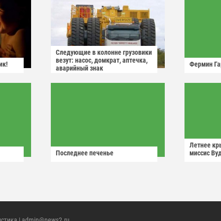
Следующие в колонне грузовики
везут: насос, домкрат, аптечка,
ик!
Фермин Га
аварийный знак
Летнее кр
Последнее печенье
миссис Ву
истика
| admin@news2.ru