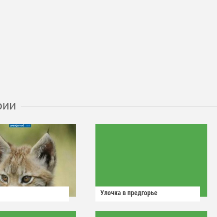
рии
Улочка в предгорье