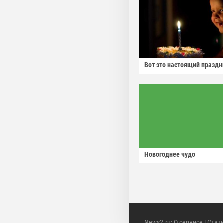
Вот это настоящий праздн
Новогоднее чудо
News2.ru
:
О сервисе
|
Стат