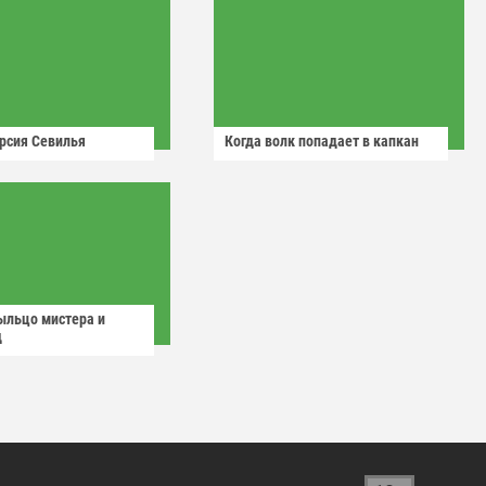
рсия Севилья
Когда волк попадает в капкан
ыльцо мистера и
д