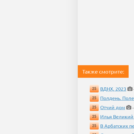
Также смотрите:
ВДНХ, 2023
25
Полдень. Пол
25
Отчий дом
25
—
Илья Великий
25
В Арбатских п
25