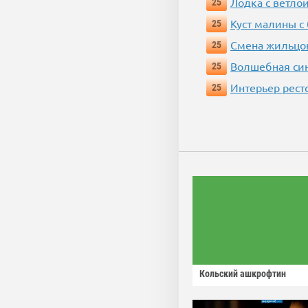
Лодка с ветло
25
Куст малины с
25
Смена жильцо
25
Волшебная си
25
Интерьер рест
25
Кольский ашкрофтин