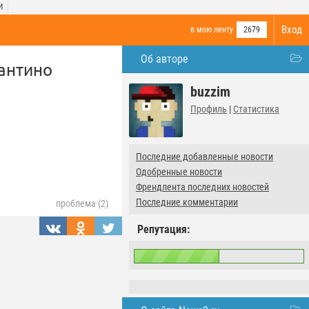
И
Вход
в мою ленту
2679
Об авторе
антино
buzzim
Профиль
|
Статистика
Последние добавленные новости
Одобренные новости
Френдлента последних новостей
Последние комментарии
проблема (2)
Репутация: