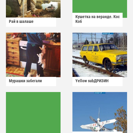
Кушетка на веранде. Кос
Рай в шалаше
Коб
Мурашки забегали
Yellow subДРИЗИН