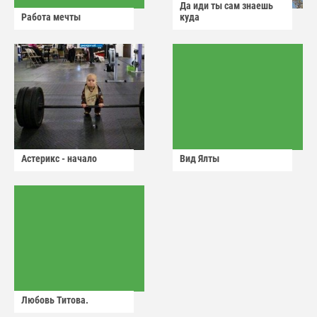
Да иди ты сам знаешь
Работа мечты
куда
Астерикс - начало
Вид Ялты
Любовь Титова.