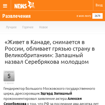
Вход
Развлечения
в мою ленту
2679
Лучшее
Горячее
Новое
«Живет в Канаде, снимается в
России, обливает грязью страну в
Великобритании»: Запашный
назвал Серебрякова молодцом
отметили
5
в архиве
Гендиректор Большого Московского государственного
цирка, дрессировщик
Эдгард Запашный
прокомментировал заявление актера
Алексея
Серебрякова
о том, что РФ за последние два десятка лет