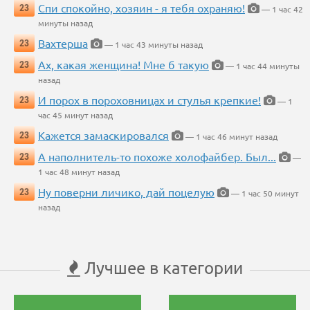
Спи спокойно, хозяин - я тебя охраняю!
23
— 1 час 42
минуты назад
Вахтерша
23
— 1 час 43 минуты назад
Ах, какая женщина! Мне б такую
23
— 1 час 44 минуты
назад
И порох в пороховницах и стулья крепкие!
23
— 1
час 45 минут назад
Кажется замаскировался
23
— 1 час 46 минут назад
А наполнитель-то похоже холофайбер. Был...
23
—
1 час 48 минут назад
Ну поверни личико, дай поцелую
23
— 1 час 50 минут
назад
Лучшее в категории