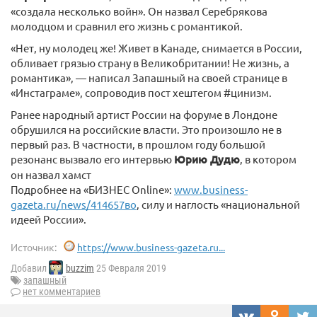
«создала несколько войн». Он назвал Серебрякова
молодцом и сравнил его жизнь с романтикой.
«Нет, ну молодец же! Живет в Канаде, снимается в России,
обливает грязью страну в Великобритании! Не жизнь, а
романтика», — написал Запашный на своей странице в
«Инстаграме», сопроводив пост хештегом #цинизм.
Ранее народный артист России на форуме в Лондоне
обрушился на российские власти. Это произошло не в
первый раз. В частности, в прошлом году большой
резонанс вызвало его интервью
Юрию Дудю
, в котором
он назвал хамст
Подробнее на «БИЗНЕС Online»:
www.business-
gazeta.ru/news/414657во
, силу и наглость «национальной
идеей России».
Источник:
https://www.business-gazeta.ru...
Добавил
buzzim
25 Февраля 2019
запашный
нет комментариев