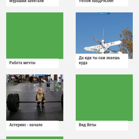
Мурашки забегали
Yellow subДРИЗИН
Да иди ты сам знаешь
Работа мечты
куда
Астерикс - начало
Вид Ялты