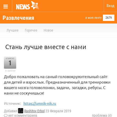
Вход
Развлечения
в мою ленту
2679
Лучшее
Горячее
Новое
Стань лучше вместе с нами
отметил
1
в архиве
Добро пожаловать на самый головокружительный сайт
для детей и взрослых. Предназначенный для тренировки
вашего мозга головоломки, задачи, загадки, ребусы. С
нами не соскучишься!
Источник:
https://umnik-nik.ru
Добавил
Rashitov Erbol
23 Февраля 2019
нет комментариев
проблема (4)