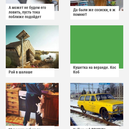
А может не будем его
Да были же сосиски, я ж
ловить, пусть тока
помню!!
поближе подойдет
Кушетка на веранде. Кос
Рай в шалаше
Коб