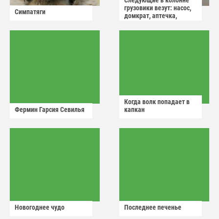
Следующие в колонне
грузовики везут: насос,
Симпатяги
домкрат, аптечка,
аварийный знак
Когда волк попадает в
Фермин Гарсия Севилья
капкан
Новогоднее чудо
Последнее печенье