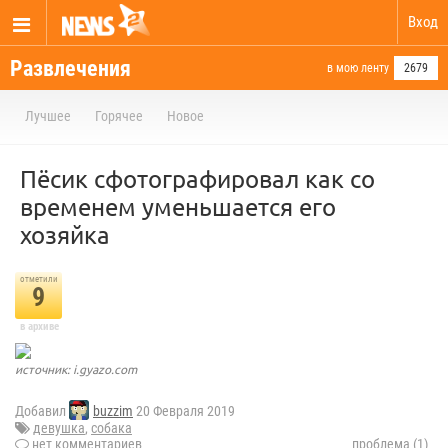
Вход
Развлечения
в мою ленту
2679
Лучшее
Горячее
Новое
Пёсик сфотографировал как со
временем уменьшается его
хозяйка
отметили
9
в архиве
источник: i.gyazo.com
Добавил
buzzim
20 Февраля 2019
девушка
,
собака
нет комментариев
проблема (1)