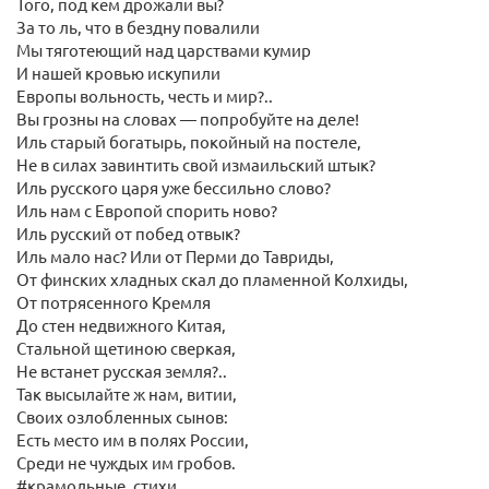
Того, под кем дрожали вы?
За то ль, что в бездну повалили
Мы тяготеющий над царствами кумир
И нашей кровью искупили
Европы вольность, честь и мир?..
Вы грозны на словах — попробуйте на деле!
Иль старый богатырь, покойный на постеле,
Не в силах завинтить свой измаильский штык?
Иль русского царя уже бессильно слово?
Иль нам с Европой спорить ново?
Иль русский от побед отвык?
Иль мало нас? Или от Перми до Тавриды,
От финских хладных скал до пламенной Колхиды,
От потрясенного Кремля
До стен недвижного Китая,
Стальной щетиною сверкая,
Не встанет русская земля?..
Так высылайте ж нам, витии,
Своих озлобленных сынов:
Есть место им в полях России,
Среди не чуждых им гробов.
#крамольные_стихи