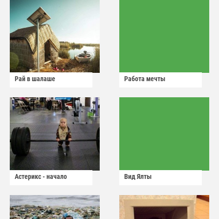
Рай в шалаше
Работа мечты
Астерикс - начало
Вид Ялты