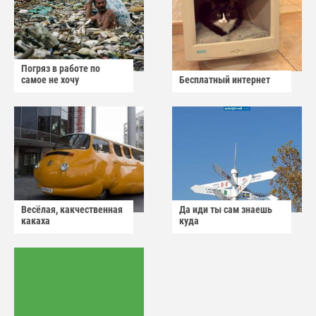
Погряз в работе по
самое не хочу
Бесплатный интернет
Весёлая, какчественная
Да иди ты сам знаешь
какаха
куда