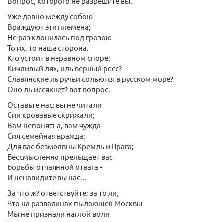
Вопрос, которого не разрешите вы.
Уже давно между собою
Враждуют эти племена;
Не раз клонилась под грозою
То их, то наша сторона.
Кто устоит в неравном споре:
Кичливый лях, иль верный росс?
Славянские ль ручьи сольются в русском море?
Оно ль иссякнет? вот вопрос.
Оставьте нас: вы не читали
Сии кровавые скрижали;
Вам непонятна, вам чужда
Сия семейная вражда;
Для вас безмолвны Кремль и Прага;
Бессмысленно прельщает вас
Борьбы отчаянной отвага -
И ненавидите вы нас...
За что ж? ответствуйте: за то ли,
Что на развалинах пылающей Москвы
Мы не признали наглой воли