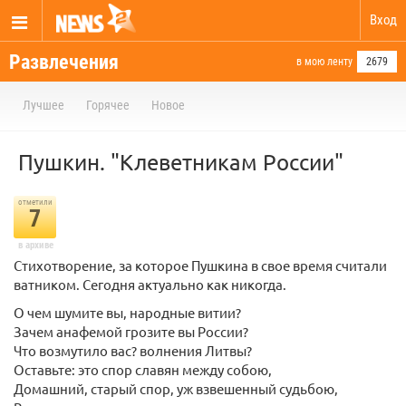
Вход
Развлечения
в мою ленту
2679
Лучшее
Горячее
Новое
Пушкин. "Клеветникам России"
отметили
7
в архиве
Стихотворение, за которое Пушкина в свое время считали
ватником. Сегодня актуально как никогда.
О чем шумите вы, народные витии?
Зачем анафемой грозите вы России?
Что возмутило вас? волнения Литвы?
Оставьте: это спор славян между собою,
Домашний, старый спор, уж взвешенный судьбою,