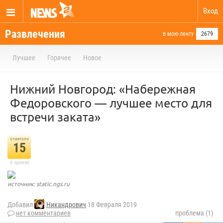
Вход
Развлечения
в мою ленту
2679
Лучшее
Горячее
Новое
Нижний Новгород: «Набережная
Федоровского — лучшее место для
встречи заката»
отметили
15
в архиве
источник: static.ngs.ru
Добавил
Никандрович
18 Февраля 2019
нет комментариев
проблема (1)