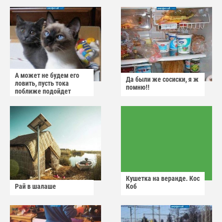
А может не будем его
Да были же сосиски, я ж
ловить, пусть тока
помню!!
поближе подойдет
Кушетка на веранде. Кос
Рай в шалаше
Коб