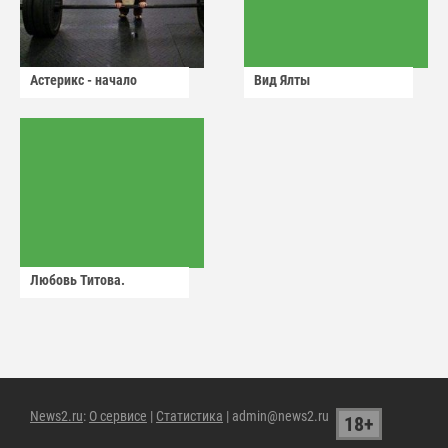
Астерикс - начало
Вид Ялты
Любовь Титова.
News2.ru
:
О сервисе
|
Статистика
| admin@news2.ru
18+