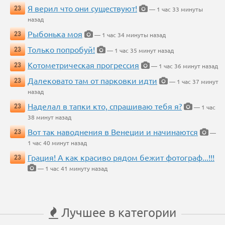
Я верил что они существуют!
23
— 1 час 33 минуты
назад
Рыбонька моя
23
— 1 час 34 минуты назад
Только попробуй!
23
— 1 час 35 минут назад
Котометрическая прогрессия
23
— 1 час 36 минут назад
Далековато там от парковки идти
23
— 1 час 37 минут
назад
Наделал в тапки кто, спрашиваю тебя я?
23
— 1 час
38 минут назад
Вот так наводнения в Венеции и начинаются
23
—
1 час 40 минут назад
Грация! А как красиво рядом бежит фотограф...!!!
23
— 1 час 41 минуту назад
Лучшее в категории