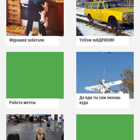
Мурашки забегали
Yellow subДРИЗИН
Да иди ты сам знаешь
Работа мечты
куда