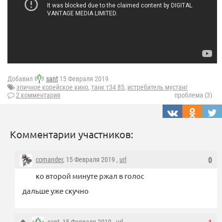
Добавил
sant
15 Февраля 2019
эпичное корейское кино
,
танк т34 85
,
истребитель мустанг
2 комментария
проблема (3)
Комментарии участников:
comander
, 15 Февраля 2019 ,
url
0
ко второй минуте ржал в голос
дальше уже скучно