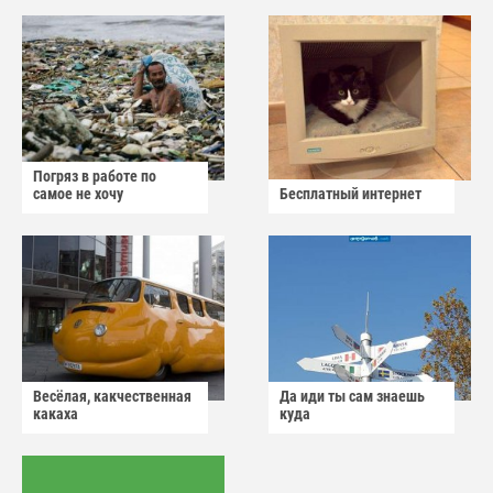
Погряз в работе по
самое не хочу
Бесплатный интернет
Весёлая, какчественная
Да иди ты сам знаешь
какаха
куда