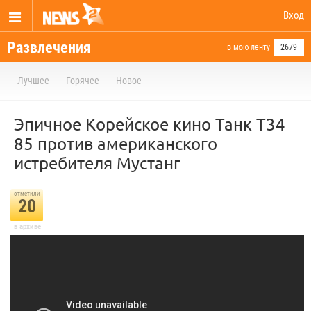
Вход
Развлечения
в мою ленту
2679
Лучшее
Горячее
Новое
Эпичное Корейское кино Танк Т34
85 против американского
истребителя Мустанг
отметили
20
в архиве