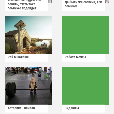
А может не будем его
Да были же сосиски, я ж
ловить, пусть тока
помню!!
поближе подойдет
Рай в шалаше
Работа мечты
Астерикс - начало
Вид Ялты