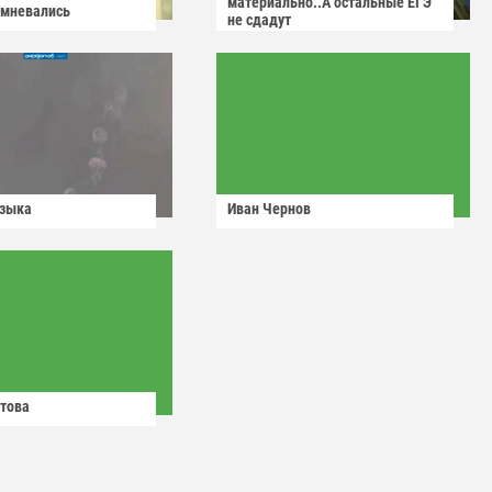
материально..А остальные ЕГЭ
омневались
не сдадут
узыка
Иван Чернов
това