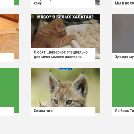
хочу
Мы и не с
Любят...наверное специально
для меня мышек налепили...
Зримая м
Симпатяги
Любовь Ти