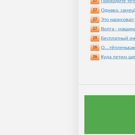
Приходите тёт
27
Однако, самец!
27
Это нарисовал
27
Волга - машин
27
Бесплатный ин
29
О....тёпленькая
26
Куда летим ш
26