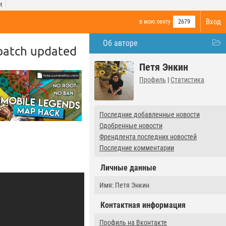
И
Вход
в мою ленту
2679
Об авторе
patch updated
Петя Энкин
Профиль
|
Статистика
Последние добавленные новости
Одобренные новости
Френдлента последних новостей
Последние комментарии
Личные данные
Имя: Петя Энкин
Контактная информация
Профиль на Вконтакте