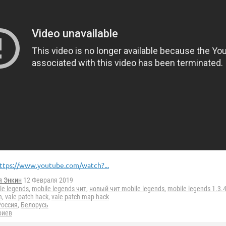
ttps://www.youtube.com/watch?...
я Энкин
12 Февраля 2019
le legends
,
mobile legends чит
,
новый чит mobile legends
,
mobile legends 1.3.
h
,
vale patch hack
,
vale patch map hack
Россия
,
Белорусь
риев