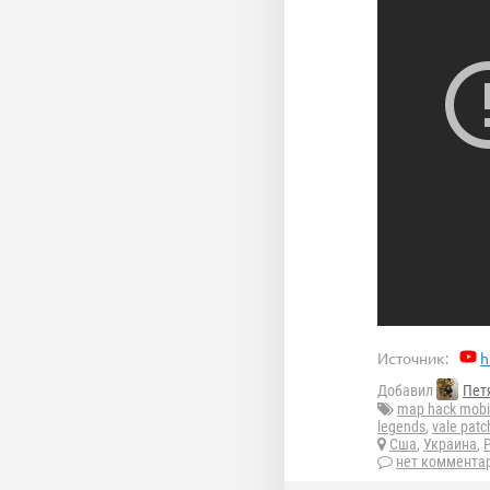
Источник:
h
Добавил
Пет
map hack mobi
legends
,
vale patc
Сша
,
Украина
,
нет коммента