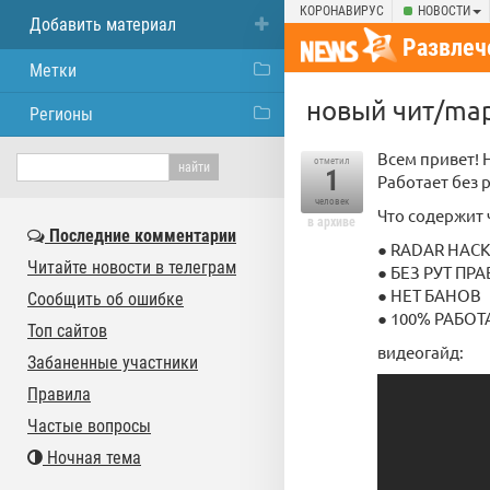
КОРОНАВИРУС
НОВОСТИ
Добавить материал
Развлеч
Метки
новый чит/map 
Регионы
Всем привет! 
отметил
1
Работает без 
человек
Что содержит 
в архиве
Последние комментарии
● RADAR HACK
Читайте новости в телеграм
● БЕЗ РУТ ПРА
● НЕТ БАНОВ
Сообщить об ошибке
● 100% РАБОТ
Топ сайтов
видеогайд:
Забаненные участники
Правила
Частые вопросы
Ночная тема