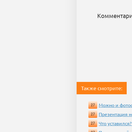
Комментари
Также смотрите:
Можно и фотос
27
Презентация 
27
Что уставился?
27