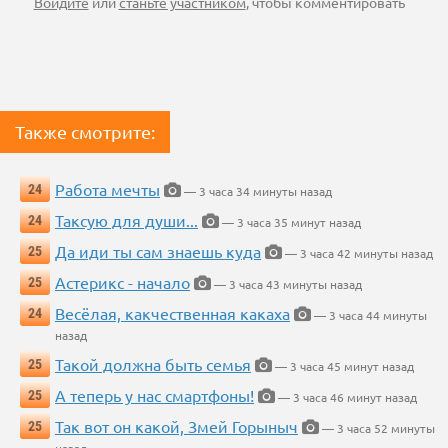
Войдите
или
станьте участником
, чтобы комментировать
Также смотрите:
Работа мечты
24
— 3 часа 34 минуты назад
Таксую для души...
24
— 3 часа 35 минут назад
Да иди ты сам знаешь куда
25
— 3 часа 42 минуты назад
Астерикс - начало
25
— 3 часа 43 минуты назад
Весёлая, какчественная какаха
24
— 3 часа 44 минуты
назад
Такой должна быть семья
25
— 3 часа 45 минут назад
А теперь у нас смартфоны!
25
— 3 часа 46 минут назад
Так вот он какой, Змей Горыныч
25
— 3 часа 52 минуты
назад