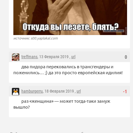
источник: s00.yaplakal.com
treffmans
, 13 Февраля 2019 ,
url
0
два пидора перековались в трансгендеры и
поженились… ;) да это просто европейская идилия!
hamburgerru
, 18 Февраля 2019 ,
url
-1
раз «женщина» — может тогда-таки замуж
вышло?