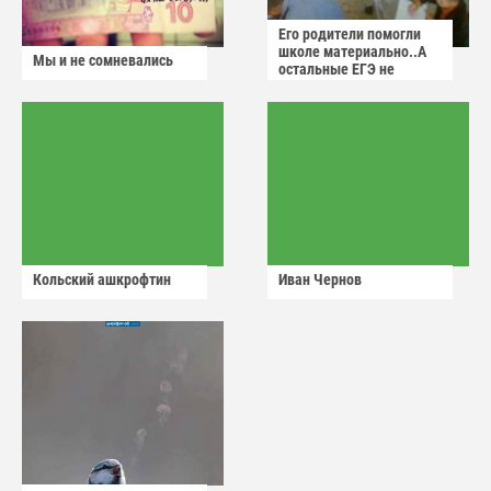
Его родители помогли
школе материально..А
Мы и не сомневались
остальные ЕГЭ не
сдадут
Кольский ашкрофтин
Иван Чернов