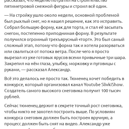
пятиметровой снежной фигуры и строил всё один.
— На стройку ушло около недели, основной проблемой
был рыхлый снег, но я нашел решение, как это исправить.
Собрал большую форму, как для торта, и стал её засыпать
снегом, постепенно приподнимая форму. В результате
получился огромный трехъярусный «торт». Это был самый
сложный этап, потому что форма так и хотела разорваться
или свалиться от потока ветра. После чего я просто
вырезал из уже готовых ярусов всеми привычные три шара.
Закрепил на нём глаза, улыбку, морковку и пуговицы с
руками, — рассказал Александр.
Всё это делалось не просто так. Тюменец хочет победить в
конкурсе, который организовал канал Youtube SlivkiShow.
Создатель самого высокого снеговика получит 100 тысяч
рублей.
Сейчас тюменец держит в секрете точный рост снеговика,
чтобы никто не захотел построить выше. По условиям
конкурса снеговик должен быть построен вручную, а
процесс должен быть снят на видео. Александр уже