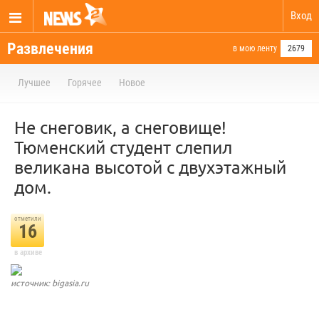
Вход
Развлечения
в мою ленту
2679
Лучшее
Горячее
Новое
Не снеговик, а снеговище!
Тюменский студент слепил
великана высотой с двухэтажный
дом.
отметили
16
в архиве
источник: bigasia.ru