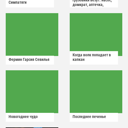
грузовики везут: насос,
Симпатяги
домкрат, аптечка,
аварийный знак
Когда волк попадает в
Фермин Гарсия Севилья
капкан
Новогоднее чудо
Последнее печенье