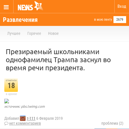
Вход
Развлечения
в мою ленту
2679
Лучшее
Горячее
Новое
Презираемый школьниками
однофамилец Трампа заснул во
время речи президента.
отметили
18
в архиве
источник: pbs.twimg.com
Добавил
т-111
6 Февраля 2019
нет комментариев
проблема (2)