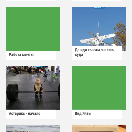
Да иди ты сам знаешь
Работа мечты
куда
Астерикс - начало
Вид Ялты