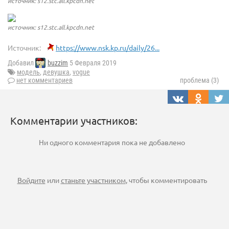
источник: s12.stc.all.kpcdn.net
источник: s12.stc.all.kpcdn.net
Источник:
https://www.nsk.kp.ru/daily/26...
Добавил
buzzim
5 Февраля 2019
модель
,
девушка
,
vogue
нет комментариев
проблема (3)
Комментарии участников:
Ни одного комментария пока не добавлено
Войдите
или
станьте участником
, чтобы комментировать