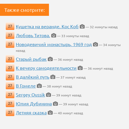
Также смотрите:
Кушетка на веранде. Кос Коб
27
— 32 минуты назад
Любовь Титова.
27
— 33 минуты назад
Новодевичий монастырь, 1969 год
27
— 34 минуты
назад
Старый рыбак
27
— 36 минут назад
К вечеру самодеятельности
27
— 36 минут назад
В далёкий путь
27
— 37 минут назад
В Гомеле
27
— 38 минут назад
Sergey Oussik
27
— 39 минут назад
Юлия Дубинина
27
— 39 минут назад
Летняя сказка
27
— 40 минут назад