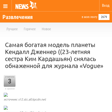
Вход
Развлечения
в мою ленту
2679
Лучшее
Горячее
Новое
Самая богатая модель планеты
Кендалл Дженнер ((23-летняя
сестра Ким Кардашьян) снялась
обнаженной для журнала «Vogue»
отметили
3
в архиве
источник: s12.stc.all.kpcdn.net