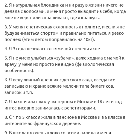
2. Я натуральная блондинка и ни разу в жизни ничего не
делала с волосами, и меня просто выводит из себя, когда
мне не верят или спрашивают, где я крашусь.
3. У меня генетическая склонность к полноте, и если я не
буду заниматься спортом и правильно питаться, я резко
полнею (этим летом поправилась на 10кг).
4. Я 3 года лечилась от тяжелой степени акне.
5. Я не умею улыбаться «зубами», даже ходила с мамой к
врачу, у меня их просто не видно (физиологическая
особенность).
6. Я веду личный дневник с детского сада, всегда все
записываю и храню всякие мелочи типа билетиков,
записок и т.п.
7. Я закончила школу экстерном в Москве в 16 лет и год
интеснисовно занималась с репетиторами.
8. С 1 по 5 класс я жила в пансионе в Москве и в 6 классе в
интернате во французской деревне.
9. В школах я очень плохо со всеми ладила и меня