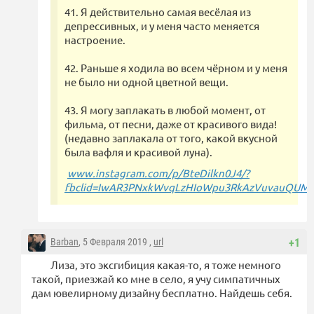
41. Я действительно самая весёлая из
депрессивных, и у меня часто меняется
настроение.
42. Раньше я ходила во всем чёрном и у меня
не было ни одной цветной вещи.
43. Я могу заплакать в любой момент, от
фильма, от песни, даже от красивого вида!
(недавно заплакала от того, какой вкусной
была вафля и красивой луна).
www.instagram.com/p/BteDilkn0J4/?
fbclid=IwAR3PNxkWvqLzHIoWpu3RkAzVuvauQUM
Barban
, 5 Февраля 2019 ,
url
+1
Лиза, это эксгибиция какая-то, я тоже немного
такой, приезжай ко мне в село, я учу симпатичных
дам ювелирному дизайну бесплатно. Найдешь себя.