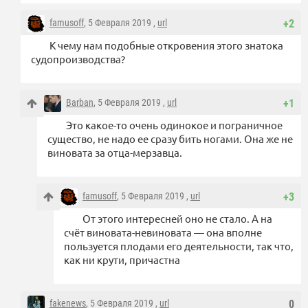
famusoff
, 5 Февраля 2019 ,
url
+2
К чему нам подобные откровения этого знатока
судопроизводства?
Barban
, 5 Февраля 2019 ,
url
+1
Это какое-то очень одинокое и пограничное
существо, не надо ее сразу бить ногами. Она же не
виновата за отца-мерзавца.
famusoff
, 5 Февраля 2019 ,
url
+3
От этого интересней оно не стало. А на
счёт виновата-невиновата — она вполне
пользуется плодами его деятельности, так что,
как ни крути, причастна
fakenews
, 5 Февраля 2019 ,
url
0