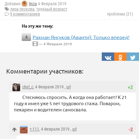
Добавил
linza
4 Февраля 2019
лиза пескова
,
трудный возраст
9 комментариев
проблема (21)
На эту же тему:
Рахман Янсуков (Аванти): Только вперед!
6
— 4 Февраля 2019
Комментарии участников:
chel_c
, 4 Февраля 2019 ,
url
+2
Стесняюсь спросить. А когда она работает? К 21
году я имел уже 5 лет трудового стажа. Поваром,
пекарем и водителем самосвала.
т-111
, 4 Февраля 2019 ,
url
-2