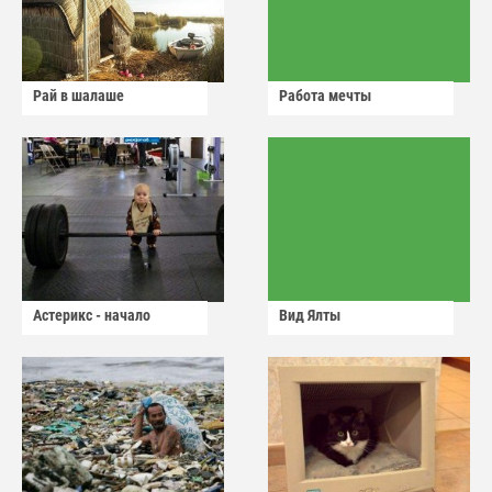
Рай в шалаше
Работа мечты
Астерикс - начало
Вид Ялты