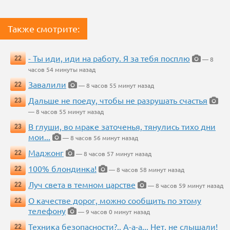
Также смотрите:
- Ты иди, иди на работу. Я за тебя посплю
22
— 8
часов 54 минуты назад
Завалили
22
— 8 часов 55 минут назад
Дальше не поеду, чтобы не разрушать счастья
23
— 8 часов 55 минут назад
В глуши, во мраке заточенья, тянулись тихо дни
23
мои...
— 8 часов 56 минут назад
Маджонг
22
— 8 часов 57 минут назад
100% блондинка!
22
— 8 часов 58 минут назад
Луч света в темном царстве
22
— 8 часов 59 минут назад
О качестве дорог, можно сообщить по этому
22
телефону
— 9 часов 0 минут назад
Техника безопасности?.. А-а-а... Нет, не слышали!
22