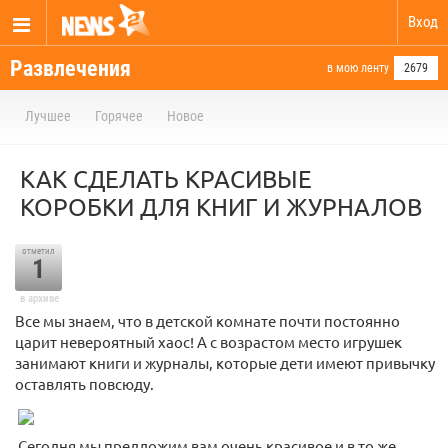
Вход
Развлечения
в мою ленту
2679
Лучшее
Горячее
Новое
КАК СДЕЛАТЬ КРАСИВЫЕ
КОРОБКИ ДЛЯ КНИГ И ЖУРНАЛОВ
отметил
1
в архиве
Все мы знаем, что в детской комнате почти постоянно
царит невероятный хаос! А с возрастом место игрушек
занимают книги и журналы, которые дети имеют привычку
оставлять повсюду.
Сегодня мы предложим вам очень красивое и в то же