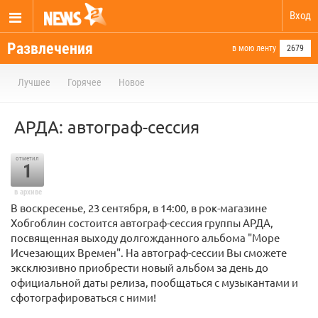
Вход
Развлечения
в мою ленту
2679
Лучшее
Горячее
Новое
АРДА: автограф-сессия
отметил
1
в архиве
В воскресенье, 23 сентября, в 14:00, в рок-магазине
Хобгоблин состоится автограф-сессия группы АРДА,
посвященная выходу долгожданного альбома "Море
Исчезающих Времен". На автограф-сессии Вы сможете
эксклюзивно приобрести новый альбом за день до
официальной даты релиза, пообщаться с музыкантами и
сфотографироваться с ними!