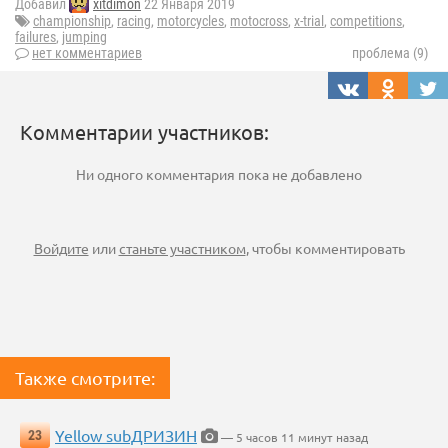
Добавил
xitdimon
22 Января 2019
championship
,
racing
,
motorcycles
,
motocross
,
x-trial
,
competitions
,
failures
,
jumping
нет комментариев
проблема (9)
Комментарии участников:
Ни одного комментария пока не добавлено
Войдите
или
станьте участником
, чтобы комментировать
Также смотрите:
Yellow subДРИЗИН
23
— 5 часов 11 минут назад