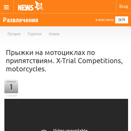
Вход
Развлечения
в мою ленту
2679
Лучшее
Горячее
Новое
Прыжки на мотоциклах по
припятствиям. X-Trial Сompetitions,
motorcycles.
отметил
1
в архиве