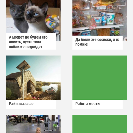
А может не будем его
Да были же сосиски, я ж
ловить, пусть тока
помню!!
поближе подойдет
Рай в шалаше
Работа мечты