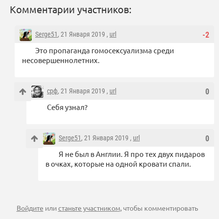
Комментарии участников:
Serge51
, 21 Января 2019 ,
url
-2
Это пропаганда гомосексуализма среди
несовершеннолетних.
срф
, 21 Января 2019 ,
url
0
Себя узнал?
Serge51
, 21 Января 2019 ,
url
0
Я не был в Англии. Я про тех двух пидаров
в очках, которые на одной кровати спали.
Войдите
или
станьте участником
, чтобы комментировать