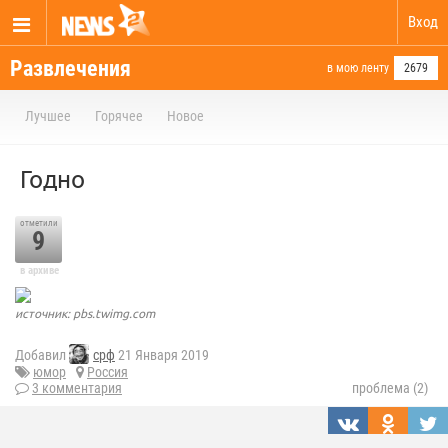
Вход
Развлечения
в мою ленту
2679
Лучшее
Горячее
Новое
Годно
отметили
9
в архиве
источник: pbs.twimg.com
Добавил
срф
21 Января 2019
юмор
Россия
3 комментария
проблема (2)