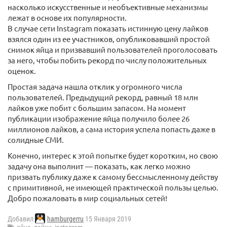
насколько искусственные и необъективные механизмы
лежат в основе их популярности.
В случае сети Instagram показать истинную цену лайков
взялся один из ее участников, опубликовавший простой
снимок яйца и призвавший пользователей проголосовать
за него, чтобы побить рекорд по числу положительных
оценок.
Простая задача нашла отклик у огромного числа
пользователей. Предыдущий рекорд, равный 18 млн
лайков уже побит с большим запасом. На момент
публикации изображение яйца получило более 26
миллионов лайков, а сама история успела попасть даже в
солидные СМИ.
Конечно, интерес к этой попытке будет коротким, но свою
задачу она выполнит — показать, как легко можно
призвать публику даже к самому бессмысленному действу
с примитивной, не имеющей практической пользы целью.
Добро пожаловать в мир социальных сетей!
Добавил
hamburgerru
15 Января 2019