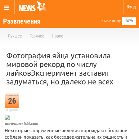
Вход
Развлечения
в мою ленту
2679
Лучшее
Горячее
Новое
Фотография яйца установила
мировой рекорд по числу
лайковЭксперимент заставит
задуматься, но далеко не всех
отметили
26
в архиве
источник: ixbt.com
Некоторые современные явления порождают большой
соблазн показать, как бессодержательна их сущность и