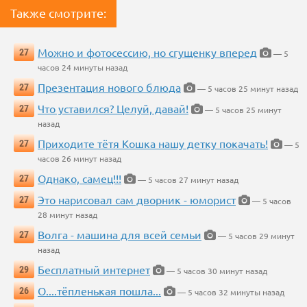
Также смотрите:
Можно и фотосессию, но сгущенку вперед
27
— 5
часов 24 минуты назад
Презентация нового блюда
27
— 5 часов 25 минут назад
Что уставился? Целуй, давай!
27
— 5 часов 25 минут
назад
Приходите тётя Кошка нашу детку покачать!
27
— 5
часов 26 минут назад
Однако, самец!!!
27
— 5 часов 27 минут назад
Это нарисовал сам дворник - юморист
27
— 5 часов
28 минут назад
Волга - машина для всей семьи
27
— 5 часов 29 минут
назад
Бесплатный интернет
29
— 5 часов 30 минут назад
О....тёпленькая пошла...
26
— 5 часов 32 минуты назад