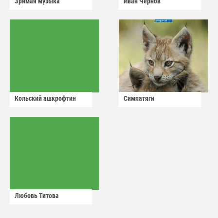
Зримая музыка
Иван Чернов
Кольский ашкрофтин
Симпатяги
Любовь Титова