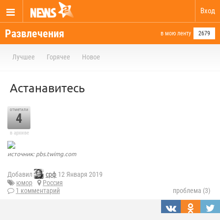
Вход
Развлечения
в мою ленту
2679
Лучшее
Горячее
Новое
Астанавитесь
отметили
4
в архиве
источник: pbs.twimg.com
Добавил
срф
12 Января 2019
юмор
Россия
1 комментарий
проблема (3)