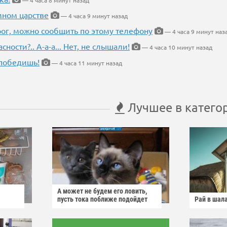
— 4 часа 8 минут назад
мном царстве
— 4 часа 9 минут назад
рог, можно сообщить по этому телефону
— 4 часа 9 минут наз
ности?.. А-а-а... Нет, не слышали!
— 4 часа 10 минут назад
победишь!
— 4 часа 11 минут назад
Лучшее в катего
А может не будем его ловить,
пусть тока поближе подойдет
Рай в шал