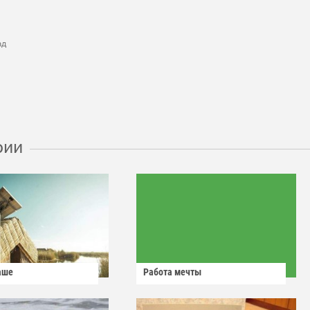
ад
рии
аше
Работа мечты