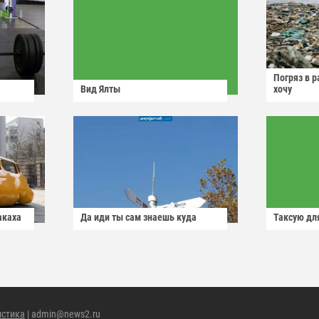
Погряз в р
Вид Ялты
хочу
акаха
Да иди ты сам знаешь куда
Таксую для
истика
| admin@news2.ru