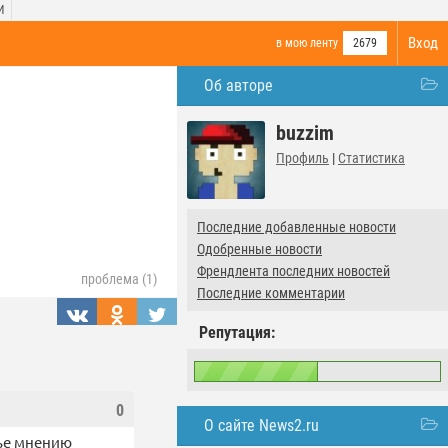
И
Вход
в мою ленту
2679
Об авторе
buzzim
Профиль
|
Статистика
Последние добавленные новости
Одобренные новости
Френдлента последних новостей
проблема (1)
Последние комментарии
Репутация:
0
О сайте News2.ru
нье мнению