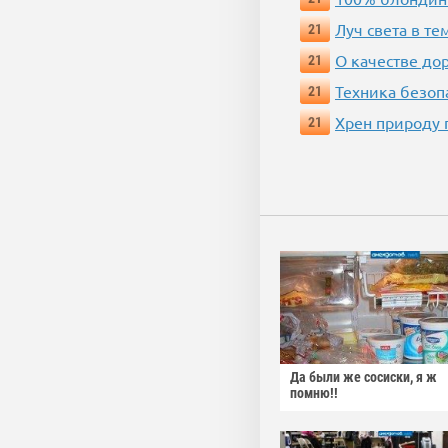
Луч света в те
21
О качестве до
21
Техника безопас
21
Хрен природу 
21
Да были же сосиски, я ж
помню!!