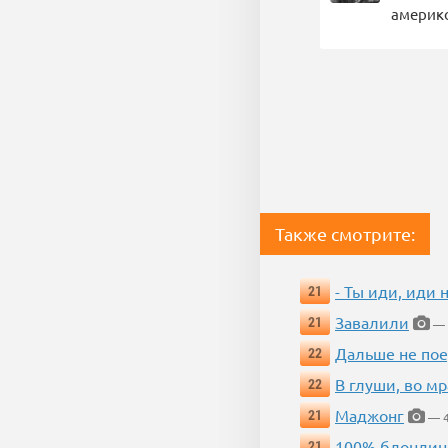
америк
Также смотрите:
- Ты иди, иди 
21
Завалили
21
— 
Дальше не пое
22
В глуши, во мр
22
Маджонг
21
— 4
100% блондин
21