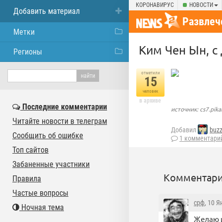
КОРОНАВИРУС
НОВОСТИ
Добавить материал
Развлеч
Метки
Ким Чен Ын, с 
Регионы
отметили
15
человек
в архиве
Последние комментарии
источник: cs7.pika
Читайте новости в телеграм
Добавил
buz
Сообщить об ошибке
1 комментари
Топ сайтов
Забаненные участники
Комментари
Правила
Частые вопросы
срф
, 10 
Ночная тема
Желаю и