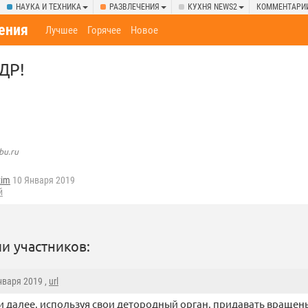
НАУКА И ТЕХНИКА
РАЗВЛЕЧЕНИЯ
КУХНЯ NEWS2
КОММЕНТАРИ
ения
Лучшее
Горячее
Новое
ДР!
bu.ru
zim
10 Января 2019
й
и участников:
Января 2019 ,
url
 далее, используя свои детородный орган, придавать враще