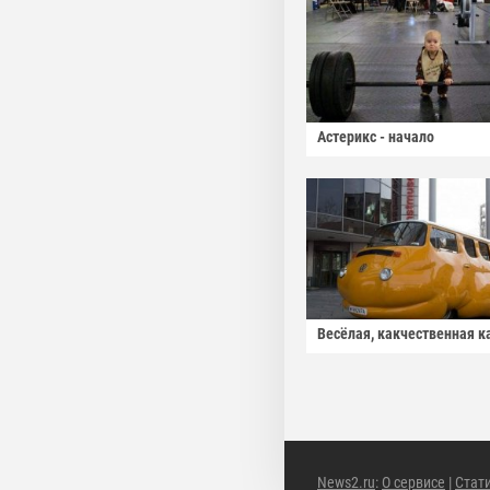
Астерикс - начало
Весёлая, какчественная к
News2.ru
:
О сервисе
|
Стат