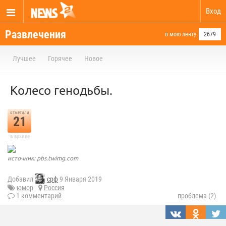
Вход
Развлечения
в мою ленту
2679
Лучшее
Горячее
Новое
Колесо генодьбы.
отметили
21
в архиве
источник: pbs.twimg.com
Добавил
срф
9 Января 2019
юмор
Россия
1 комментарий
проблема (2)