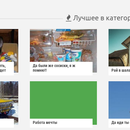
Лучшее в катего
ить,
Да были же сосиски, я ж
йдет
помню!!
Рай в шал
Работа мечты
Да иди ты