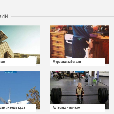
рии
аше
Мурашки забегали
 сам знаешь куда
Астерикс - начало