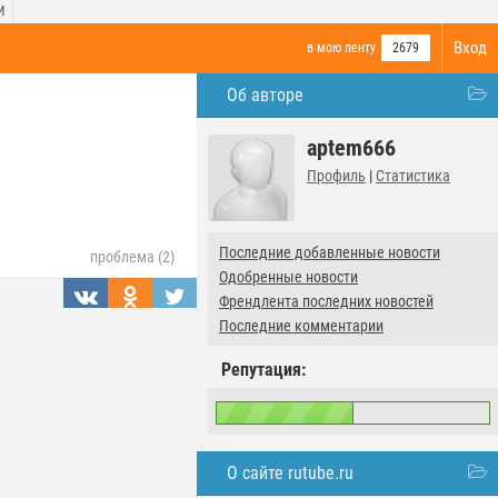
И
Вход
в мою ленту
2679
Об авторе
aptem666
Профиль
|
Статистика
Последние добавленные новости
проблема (2)
Одобренные новости
Френдлента последних новостей
Последние комментарии
Репутация:
О сайте rutube.ru