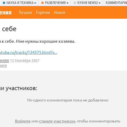
НАУКА И ТЕХНИКА
РАЗВЛЕЧЕНИЯ
КУХНЯ NEWS2
КОММЕНТАРИ
ения
Лучшее
Горячее
Новое
 себе
 к себе. Мне нужны хорошие хозяева.
utube.ru/tracks/134575.html?v...
em666
12 Сентября 2007
риев
и участников:
Ни одного комментария пока не добавлено
Войдите
или
станьте участником
, чтобы комментировать