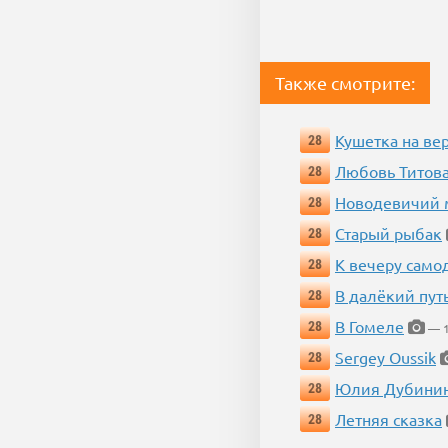
Также смотрите:
Кушетка на ве
28
Любовь Титова
28
Новодевичий м
28
Старый рыбак
28
К вечеру само
28
В далёкий пут
28
В Гомеле
28
— 1
Sergey Oussik
28
Юлия Дубини
28
Летняя сказка
28