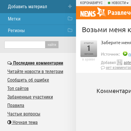
КОРОНАВИРУС
НОВОСТИ
Добавить материал
Развлеч
Метки
Возьми меня к
Регионы
Заберите меня
отметил
1
Источник:
r
человек
в архиве
Последние комментарии
Добавил
apt
нет коммента
Читайте новости в телеграм
Сообщить об ошибке
Топ сайтов
Комментари
Забаненные участники
Правила
Частые вопросы
Ночная тема