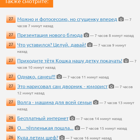
Также смотрите:
Можно и фотосессию, но сгущенку вперед
27
— 7
часов 7 минут назад
Презентация нового блюда
27
— 7 часов 8 минут назад
Что уставился? Целуй, давай!
27
— 7 часов 9 минут
назад
Приходите тётя Кошка нашу детку покачать!
27
— 7
часов 10 минут назад
Однако, самец!!!
27
— 7 часов 11 минут назад
Это нарисовал сам дворник - юморист
27
— 7 часов
12 минут назад
Волга - машина для всей семьи
27
— 7 часов 13 минут
назад
Бесплатный интернет
29
— 7 часов 14 минут назад
О....тёпленькая пошла...
26
— 7 часов 15 минут назад
Куда летим шеф?
26
— 7 часов 16 минут назад