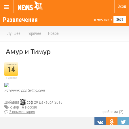
Вход
Развлечения
в мою ленту
2679
Лучшее
Горячее
Новое
Амур и Тимур
отметили
14
в архиве
источник: pbs.twimg.com
Добавил
срф
29 Декабря 2018
юмор
Россия
2 комментария
проблема (2)