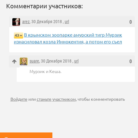
Комментарии участников:
arez
, 30 Декабря 2018 ,
url
0
В крымском зоопарке амурский тигр Мурзик
43
изнасиловал козла Иннокентия, а потом его съел
suare
, 30 Декабря 2018 ,
url
0
Мурзик и Кеша.
Войдите
или
станьте участником
, чтобы комментировать