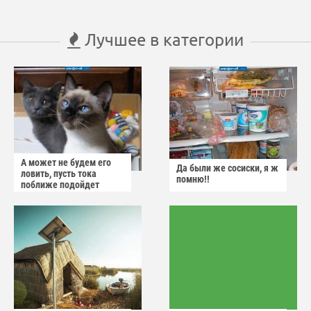
Лучшее в категории
А может не будем его
Да были же сосиски, я ж
ловить, пусть тока
помню!!
поближе подойдет