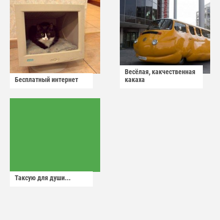
Весёлая, какчественная
Бесплатный интернет
какаха
Таксую для души...