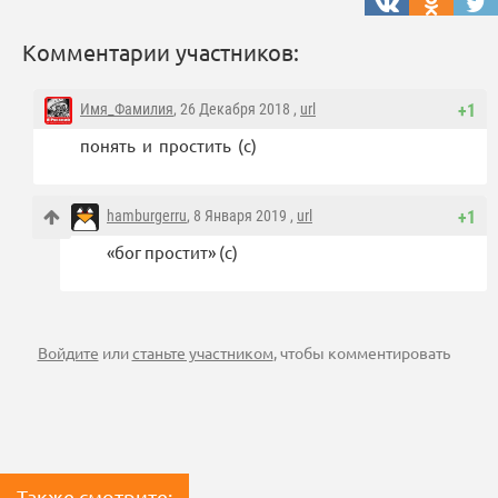
Комментарии участников:
Имя_Фамилия
, 26 Декабря 2018 ,
url
+1
понять и простить (с)
hamburgerru
, 8 Января 2019 ,
url
+1
«бог простит» (с)
Войдите
или
станьте участником
, чтобы комментировать
Также смотрите: