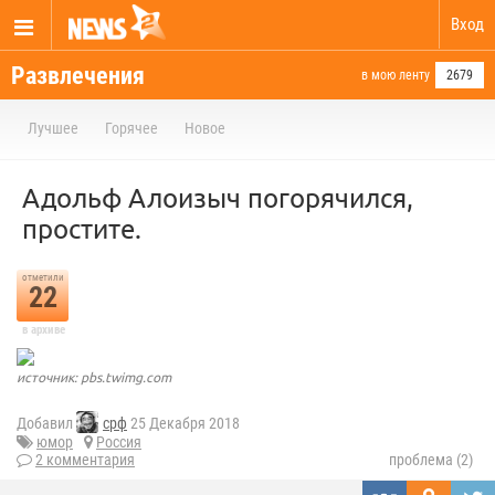
Вход
Развлечения
в мою ленту
2679
Лучшее
Горячее
Новое
Адольф Алоизыч погорячился,
простите.
отметили
22
в архиве
источник: pbs.twimg.com
Добавил
срф
25 Декабря 2018
юмор
Россия
2 комментария
проблема (2)