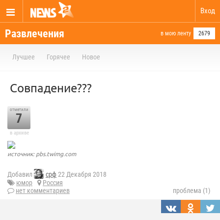
Вход
Развлечения
в мою ленту
2679
Лучшее
Горячее
Новое
Совпадение???
отметили
7
в архиве
источник: pbs.twimg.com
Добавил
срф
22 Декабря 2018
юмор
Россия
нет комментариев
проблема (1)