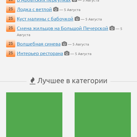
— 5 Августа
Лодка с ветлой
25
— 5 Августа
Куст малины с бабочкой
25
— 5 Августа
Смена жильцов на Большой Печерской
25
— 5
Августа
Волшебная синева
25
— 5 Августа
Интерьер ресторана
25
— 5 Августа
Лучшее в категории