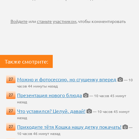
Войдите
или
станьте участником
, чтобы комментировать
Также смотрите:
Можно и фотосессию, но сгущенку вперед
27
— 10
часов 44 минуты назад
Презентация нового блюда
27
— 10 часов 45 минут
назад
Что уставился? Целуй, давай!
27
— 10 часов 45 минут
назад
Приходите тётя Кошка нашу детку покачать!
27
—
10 часов 46 минут назад