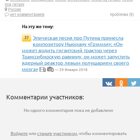
под гитару
Россия
нет комментариев
проблема (8)
На эту же тему:
Эпическая песня про Путина принесла
37
композитору Ньюману «Грэмми»: «Он
может водить гигантский трактор через
Транссибирскую равнину, он может запустить
ядерный реактор левым полушарием своего
мозга»
— 29 Января 2018
7
2
Комментарии участников:
Ни одного комментария пока не добавлено
Войдите
или
станьте участником
, чтобы комментировать