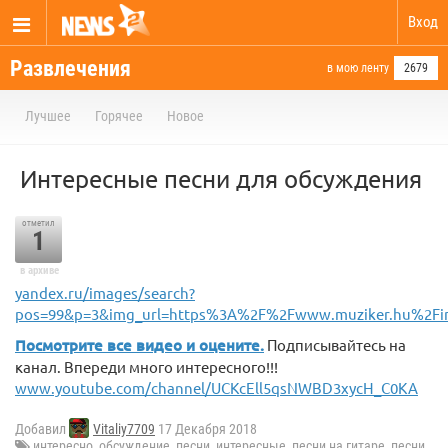
Вход
Развлечения
в мою ленту
2679
Лучшее
Горячее
Новое
Интересные песни для обсуждения
отметил
1
в архиве
yandex.ru/images/search?
pos=99&p=3&img_url=https%3A%2F%2Fwww.muziker.hu
Посмотрите все видео и оцените.
Подписывайтесь на
канал. Впереди много интересного!!!
www.youtube.com/channel/UCKcEll5qsNWBD3xycH_C0KA
Добавил
Vitaliy7709
17 Декабря 2018
интересно
,
обсуждение
,
песни
,
интересные
,
песни на гитаре
,
песни