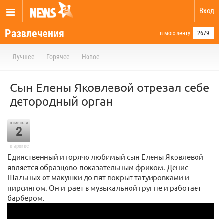
Вход
Развлечения
в мою ленту
2679
Лучшее
Горячее
Новое
Сын Елены Яковлевой отрезал себе
детородный орган
отметили
2
в архиве
Единственный и горячо любимый сын Елены Яковлевой
является образцово-показательным фриком. Денис
Шальных от макушки до пят покрыт татуировками и
пирсингом. Он играет в музыкальной группе и работает
барбером.