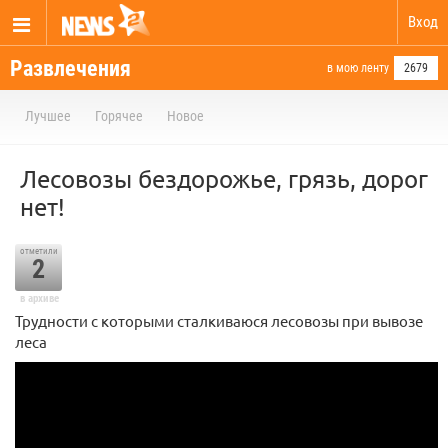
Вход
Развлечения
в мою ленту
2679
Лучшее
Горячее
Новое
Лесовозы бездорожье, грязь, дорог
нет!
отметили
2
в архиве
Трудности с которыми сталкиваюся лесовозы при вывозе
леса