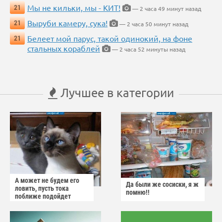
Мы не кильки, мы - КИТ!
21
— 2 часа 49 минут назад
Выруби камеру, сука!
21
— 2 часа 50 минут назад
Белеет мой парус, такой одинокий, на фоне
21
стальных кораблей
— 2 часа 52 минуты назад
Лучшее в категории
А может не будем его
Да были же сосиски, я ж
ловить, пусть тока
помню!!
поближе подойдет