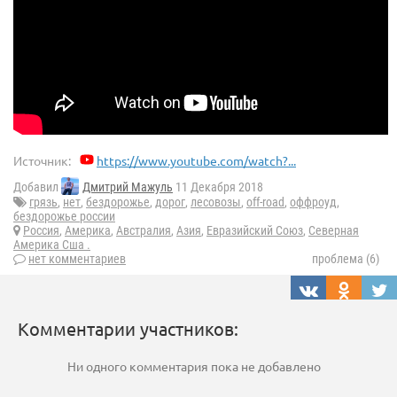
Источник:
https://www.youtube.com/watch?...
Добавил
Дмитрий Мажуль
11 Декабря 2018
грязь
,
нет
,
бездорожье
,
дорог
,
лесовозы
,
off-road
,
оффроуд
,
бездорожье россии
Россия
,
Америка
,
Австралия
,
Азия
,
Евразийский Союз
,
Северная
Америка Сша .
нет комментариев
проблема (6)
Комментарии участников:
Ни одного комментария пока не добавлено