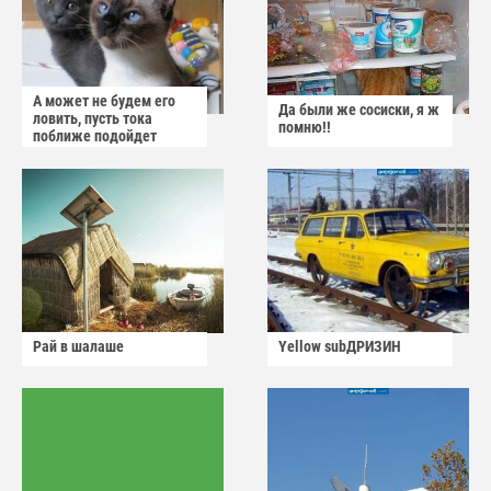
А может не будем его
Да были же сосиски, я ж
ловить, пусть тока
помню!!
поближе подойдет
Рай в шалаше
Yellow subДРИЗИН