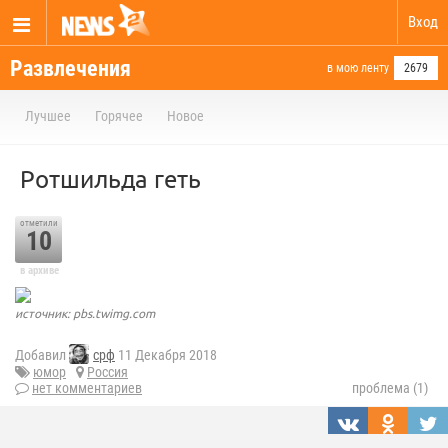
Вход
Развлечения
в мою ленту
2679
Лучшее
Горячее
Новое
Ротшильда геть
отметили
10
в архиве
источник: pbs.twimg.com
Добавил
срф
11 Декабря 2018
юмор
Россия
нет комментариев
проблема (1)