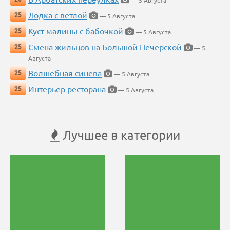
— 5 Августа
Лодка с ветлой
25
— 5 Августа
Куст малины с бабочкой
25
— 5 Августа
Смена жильцов на Большой Печерской
25
— 5
Августа
Волшебная синева
25
— 5 Августа
Интерьер ресторана
25
— 5 Августа
Лучшее в категории