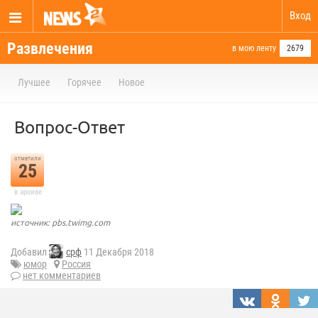
Вход
Развлечения
в мою ленту
2679
Лучшее
Горячее
Новое
Вопрос-Ответ
отметили
25
в архиве
источник: pbs.twimg.com
Добавил
срф
11 Декабря 2018
юмор
Россия
нет комментариев