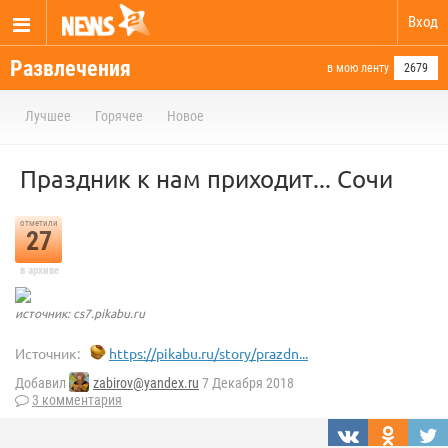
Вход
Развлечения
в мою ленту
2679
Лучшее
Горячее
Новое
Праздник к нам приходит... Сочи
отметили
27
в архиве
источник: cs7.pikabu.ru
Источник:
https://pikabu.ru/story/prazdn...
Добавил
zabirov@yandex.ru
7 Декабря 2018
3 комментария