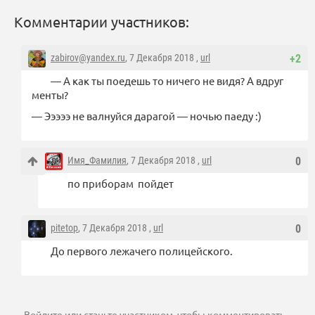
Комментарии участников:
zabirov@yandex.ru
, 7 Декабря 2018 ,
url
+2
— А как ты поедешь то ничего не видя? А вдруг
менты?
— Эээээ не валнуйся дарагой — ночью паеду :)
Имя_Фамилия
, 7 Декабря 2018 ,
url
0
по приборам пойдет
pitetop
, 7 Декабря 2018 ,
url
0
До первого лежачего полицейского.
Войдите
или
станьте участником
, чтобы комментировать